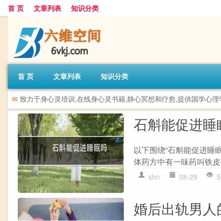
首 页
文章列表
知识分类
首 页
文章列表
知识分类
✉
致力于身心灵培训,在线身心灵书籍,静心冥想和疗愈,提供国学心
石斛能促进睡
以下围绕“石斛能促进睡
体药方中有一味药叫铁皮石
shn
08-29
5
婚后出轨男人