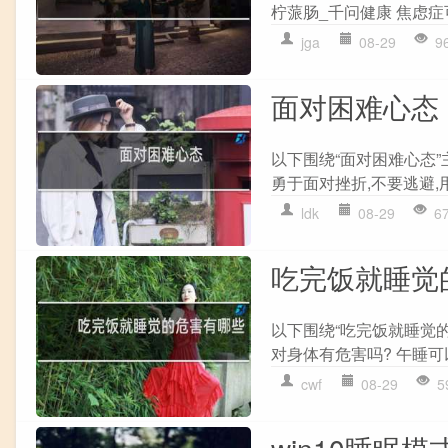
柠蒎肠_千问健康 焦虑症
jga
08-29
9
面对困难心态
以下围绕“面对困难心态”
勇于面对挫折,不要逃避,用
ldk
08-29
6
吃完饭就睡觉
以下围绕“吃完饭就睡觉
对身体有危害吗? 午睡可
cwf
08-29
5