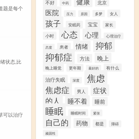
健康
不好
北京
中药
道题是每个
医院
女人
多梦
压力
原因
孩子
宝宝
安眠药
家长
心态
心理
小时
心理治疗
抑郁
情绪
患者
态度
抑郁症
晚上
方法
绪状态,比
有什么
晚上睡觉
更年期
最好的
焦虑
治疗失眠
深度
焦虑症
症状
男人
的人
睡不着
睡前
睡眠
睡眠时间
紧张
草可以治疗
自己的
药物
都是
障碍
顽固性