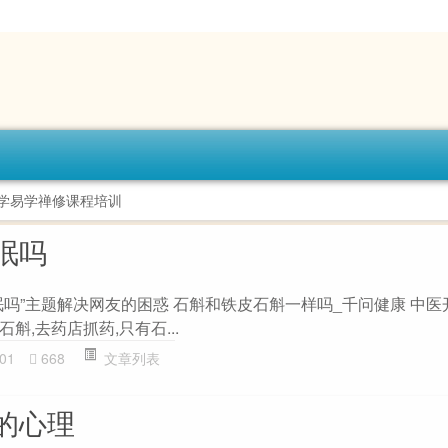
理学易学禅修课程培训
眠吗
眠吗”主题解决网友的困惑 石斛和铁皮石斛一样吗_千问健康 中医
斛,去药店抓药,只有石...
01
668
文章列表
的心理