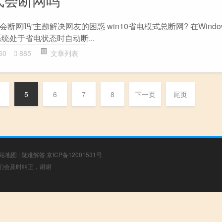
模式会断网吗
会断网吗”主题解决网友的困惑 win10省电模式总断网? 在Window
统处于省电状态时自动断...
60
885
文章列表
5
6
7
8
下一页
尾页
站地图
|
疑难解答
京ICP备12001531号
，我们会及时纠正，谢谢