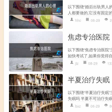
以下围绕“婚后出轨男人
人都要做的,它没有固定的答
hhc
08-29
2
焦虑专治医院
以下围绕“焦虑专治医院
如快考试了,如果你觉得自
jlz
08-29
13
半夏治疗失眠
以下围绕“半夏治疗失眠
失眠吗 半夏不可治疗失眠
bxz
08-29
8