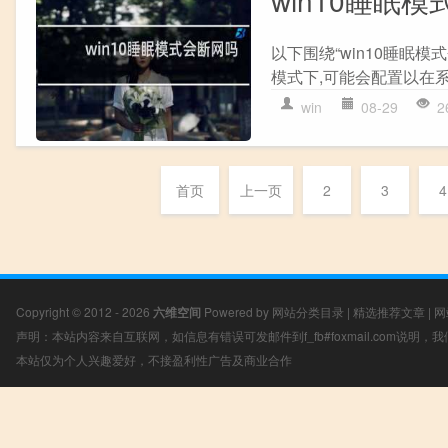
win10睡眠
以下围绕“win10睡眠模式
模式下,可能会配置以在系
win
08-29
2
首页
上一页
2
3
4
Copyright © 2012 - 2026
六维空间
Powered by
网站分类目录
|
精选推荐文章
|
网
声明：本站内容来自互联网，如信息有错误可发邮件到f_fb#foxmail.com说明
本站仅为个人兴趣爱好，不接盈利性广告及商业合作