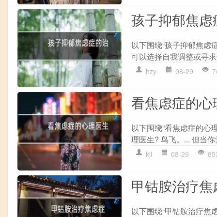
孩子抑郁焦虑
以下围绕“孩子抑郁焦虑
可以选择自我调整或寻求专
hzy
08-29
7
看焦虑症的心
以下围绕“看焦虑症的心
理医生? 鸟飞。... 但当你
kjl
08-29
85
甲钴胺治疗焦
以下围绕“甲钴胺治疗焦