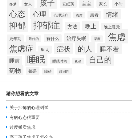
孩子
宝宝
小时
女人
安眠药
家长
多梦
心态
心理
情绪
患者
心理治疗
态度
抑郁症
抑郁
晚上
方法
晚上睡觉
焦虑
治疗失眠
有什么
更年期
最好的
深度
焦虑症
的人
症状
睡不着
男人
睡眠
自己的
睡前
睡眠时间
紧张
药物
都是
障碍
顽固性
猜你想看的文章
关于抑郁的心理测试
有病心态很重要
过度贩卖焦虑
高二孩子焦虑了怎么办