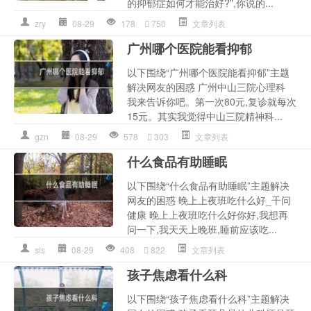
的抑郁症如何才能治好?”,你说的...
zry
08-29
178
750
文章列表
广州哪个医院能看抑郁
以下围绕“广州哪个医院能看抑郁”主题
解决网友的困惑 广州中山三院心理科
我来告诉你吧。第一次80元,复诊就每次
15元。其实我觉得中山三院精神科...
gzn
08-29
578
303
文章列表
什么食品有助睡眠
以下围绕“什么食品有助睡眠”主题解决
网友的困惑 晚上上夜班吃什么好_千问
健康 晚上上夜班吃什么好你好,我想再
问一下,我天天上晚班,睡前应该吃...
sls
08-29
408
822
文章列表
孩子焦虑看什么科
以下围绕“孩子焦虑看什么科”主题解决