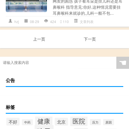
网友的困惑 孩子看耳朵是挂儿科还是耳
鼻喉科 指导意见:你好,这种情况需要挂
耳鼻喉科来就诊的,儿科一般不包...
hzj
08-29
424
110
文章列表
上一页
下一页
☚
公告
标签
健康
医院
不好
北京
压力
原因
中药