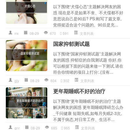
以下围绕“犬儒心态”主题解决网友的困
惑 现在是不是如果不丧、不犬儒都不好
意思说自己是90后? PS:刚写了篇文章,
觉得挺适合这个问题的。90后是充...
rrx
08-29
670
591
文章列表
国家抑郁测试题
以下围绕“国家抑郁测试题”主题解决网
友的困惑 抑郁症的自我测试题 你好,你
可以根据下面的问题来做一下测试.请在
符合你情绪的项目上打分:.(没有...
gjy
08-29
604
302
文章列表
更年期睡眠不好的治疗
以下围绕“更年期睡眠不好的治疗”主题
解决网友的困惑 更年期睡眠障碍怎么办
_千问健康 短期失眠,如每月失眠2-3次,
不属于病态,对日常工作、生活不...
gnr
08-29
685
965
文章列表