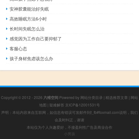
安神胶囊能治好失眠
高效睡眠方法6小时
长时间失眠怎么治
感觉因为工作自己要抑郁了
客服心态
孩子身材焦虑该怎么办
Copyright © 2012 - 2026
六维空间
Powered by
网站分类目录
|
精选推荐文章
|
网站
地图
|
疑难解答
京ICP备12001531号
声明：本站内容来自互联网，如信息有错误可发邮件到f_fb#foxmail.com说明，我们
会及时纠正，谢谢
本站仅为个人兴趣爱好，不接盈利性广告及商业合作
小男孩