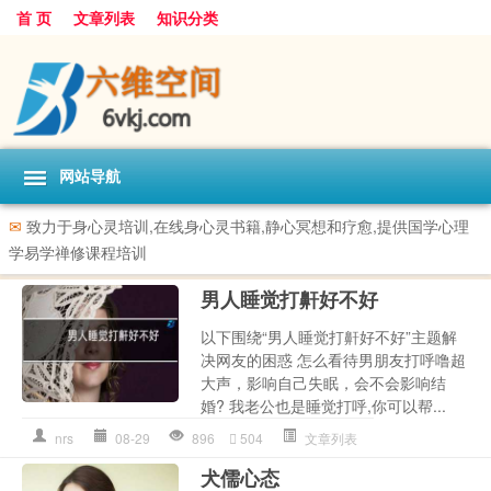
首 页
文章列表
知识分类
网站导航
✉
致力于身心灵培训,在线身心灵书籍,静心冥想和疗愈,提供国学心理
学易学禅修课程培训
男人睡觉打鼾好不好
以下围绕“男人睡觉打鼾好不好”主题解
决网友的困惑 怎么看待男朋友打呼噜超
大声，影响自己失眠，会不会影响结
婚? 我老公也是睡觉打呼,你可以帮...
nrs
08-29
896
504
文章列表
犬儒心态