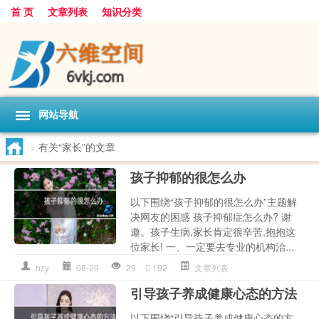
首 页
文章列表
知识分类
网站导航
>
有关“家长”的文章
孩子抑郁的很怎么办
以下围绕“孩子抑郁的很怎么办”主题解
决网友的困惑 孩子抑郁症怎么办? 谢
邀。孩子生病,家长肯定很辛苦,抱抱这
位家长! 一、一定要去专业的机构治...
hzy
08-29
29
192
文章列表
引导孩子养成健康心态的方法
以下围绕“引导孩子养成健康心态的方