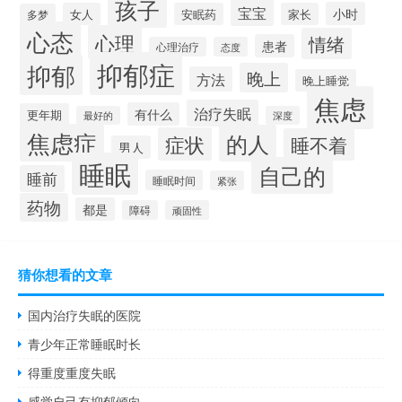
孩子
宝宝
小时
女人
安眠药
家长
多梦
心态
心理
情绪
患者
心理治疗
态度
抑郁症
抑郁
晚上
方法
晚上睡觉
焦虑
治疗失眠
有什么
更年期
最好的
深度
焦虑症
的人
症状
睡不着
男人
睡眠
自己的
睡前
睡眠时间
紧张
药物
都是
障碍
顽固性
猜你想看的文章
国内治疗失眠的医院
青少年正常睡眠时长
得重度重度失眠
感觉自己有抑郁倾向