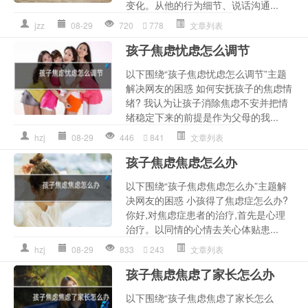
变化。从他的行为细节、说话沟通...
jzz
08-29
720
778
文章列表
孩子焦虑忧虑怎么调节
以下围绕“孩子焦虑忧虑怎么调节”主题
解决网友的困惑 如何安抚孩子的焦虑情
绪? 我认为让孩子消除焦虑不安并把情
绪稳定下来的前提是作为父母的我...
hzj
08-29
446
841
文章列表
孩子焦虑焦虑怎么办
以下围绕“孩子焦虑焦虑怎么办”主题解
决网友的困惑 小孩得了焦虑症怎么办?
你好,对焦虑症患者的治疗,首先是心理
治疗。以同情的心情去关心体贴患...
hzj
08-29
833
243
文章列表
孩子焦虑焦虑了家长怎么办
以下围绕“孩子焦虑焦虑了家长怎么