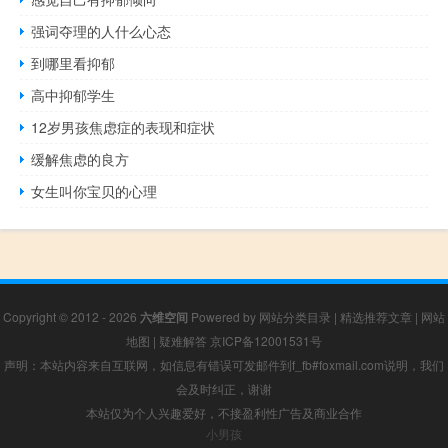
强词夺理的人什么心态
到哪里看抑郁
高中抑郁学生
12岁男孩焦虑症的表现和症状
缓解焦虑的良方
女生叫你宝贝的心理
Copyright © 2012 - 2026
六维空间
Powered by
网站分类目录
|
精选推荐文章
|
网站
地图
|
疑难解答
京ICP备12001531号
声明：本站内容来自互联网，如信息有错误可发邮件到f_fb#foxmail.com说明，我们
会及时纠正，谢谢
本站仅为个人兴趣爱好，不接盈利性广告及商业合作
小男孩