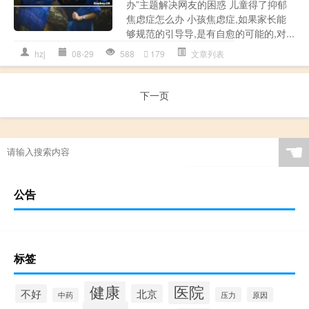
办”主题解决网友的困惑 儿童得了抑郁
焦虑症怎么办 小孩焦虑症,如果家长能
够规范的引导导,是有自愈的可能的,对...
hzj
08-29
588
179
文章列表
下一页
☚
公告
标签
健康
医院
不好
北京
压力
原因
中药