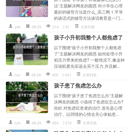
法”主题解决网友的困惑 对小学生心理
最好的辅导方法是什么_高三网 1.平等
的谈话式的辅导方法谈话教育是一门...
ydh
08-29
214
91
文章列表
孩子小升初我整个人都焦虑了
以下围绕“孩子小升初我整个人都焦虑
了”主题解决网友的困惑 如何处理小升
初压力带来的焦虑? 一般情况下,像这种
压缩机要先应该去买个压力,并且解...
hzx
08-29
405
641
文章列表
孩子患了焦虑怎么办
以下围绕“孩子患了焦虑怎么办”主题解
决网友的困惑 小孩得了焦虑症怎么办?
你好,对焦虑症患者的治疗,首先是心理
治疗。以同情的心情去关心体贴患...
hzh
08-29
854
574
文章列表