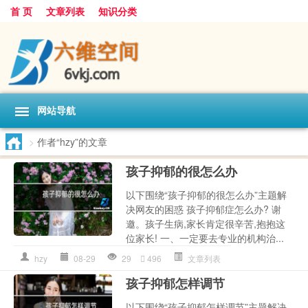
首 页
文章列表
知识分类
网站导航
>
作者“hzy”的文章
孩子抑郁的很怎么办
以下围绕“孩子抑郁的很怎么办”主题解
决网友的困惑 孩子抑郁症怎么办? 谢
邀。孩子生病,家长肯定很辛苦,抱抱这
位家长! 一、一定要去专业的机构治...
hzy
08-29
29
496
文章列表
孩子抑郁怎样调节
以下围绕“孩子抑郁怎样调节”主题解决