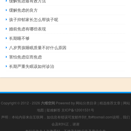
缓解焦虑最有效方法
缓解焦虑的良方
孩子抑郁家长怎么帮孩子呢
婚前焦虑有哪些表现
长期睡不够
八岁男孩睡眠质量不好什么原因
害怕焦虑症而焦虑
长期严重失眠该如何诊治
Copyright © 2012 - 2026
六维空间
Powered by
网站分类目录
|
精选推荐文章
|
网站
地图
|
疑难解答
京ICP备12001531号
声明：本站内容来自互联网，如信息有错误可发邮件到f_fb#foxmail.com说明，我们
会及时纠正，谢谢
本站仅为个人兴趣爱好，不接盈利性广告及商业合作