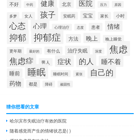
健康
医院
不好
北京
压力
原因
中药
孩子
宝宝
小时
女人
安眠药
家长
多梦
心态
心理
情绪
患者
心理治疗
态度
抑郁症
抑郁
晚上
方法
晚上睡觉
焦虑
治疗失眠
有什么
更年期
最好的
深度
焦虑症
的人
症状
睡不着
男人
睡眠
自己的
睡前
睡眠时间
紧张
药物
都是
障碍
顽固性
猜你想看的文章
哈尔滨市失眠治疗有效的医院
随着感觉而产生的情绪状态是( )