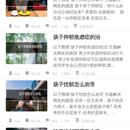
网友的困惑 孩子得了抑郁症，有什么好
办法让他好起来? 亲爱的,先抱抱你。 我
也是一位抑郁症患者,目前正在...
hzy
08-29
606
36
文章列表
孩子抑郁焦虑症的治
以下围绕“孩子抑郁焦虑症的治”主题解
决网友的困惑 青少年焦虑抑郁症治疗方
法 青少年焦虑抑郁证可以选择自我调整
或寻求专业心理治疗师的帮助,摆...
hzy
08-29
762
864
文章列表
孩子忧郁怎么劝导
以下围绕“孩子忧郁怎么劝导”主题解决
网友的困惑 还有一百天高考，孩子的压
力很大，家长该怎么安慰孩子呢? 高考
考的不仅是孩子,还考的是家长。 ...
hzy
08-29
463
101
文章列表