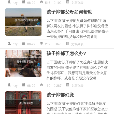
hzy
08-29
516
102
文章列表
孩子抑郁父母如何帮助
以下围绕“孩子抑郁父母如何帮助”主题
解决网友的困惑 小孩得了抑郁症父母应
该怎么办?_千问健康 你可以给你的孩子
一些抗抑郁药,父母和孩子需要耐...
hzy
08-29
239
843
文章列表
孩子抑郁了怎么办?
以下围绕“孩子抑郁了怎么办?”主题解决
网友的困惑 孩子得了抑郁症怎么办? 孩
子得抑郁症。我想可能是遭受的什么意
外的惊吓。或者是长期没有父母...
hzy
08-29
160
287
文章列表
孩子抑郁幻觉
以下围绕“孩子抑郁幻觉”主题解决网友
的困惑 孩子说他抑郁了家长应该怎么办
孩子抑郁家长可以带孩子看看心理医生,