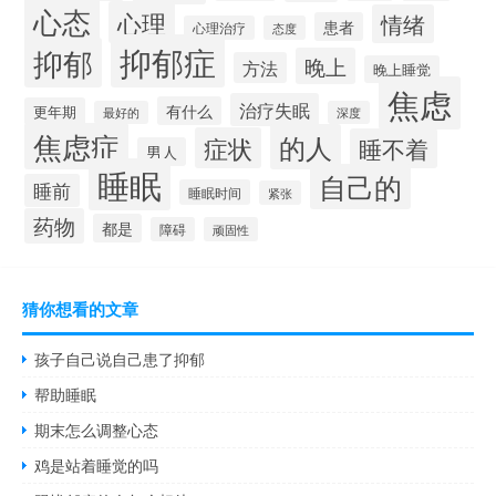
心态
心理
情绪
患者
心理治疗
态度
抑郁症
抑郁
晚上
方法
晚上睡觉
焦虑
治疗失眠
有什么
更年期
最好的
深度
焦虑症
的人
症状
睡不着
男人
睡眠
自己的
睡前
睡眠时间
紧张
药物
都是
障碍
顽固性
猜你想看的文章
孩子自己说自己患了抑郁
帮助睡眠
期末怎么调整心态
鸡是站着睡觉的吗