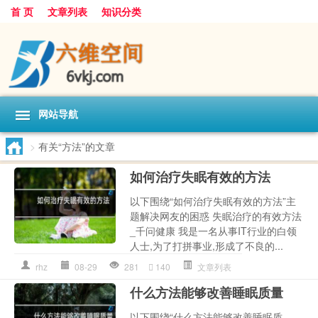
首 页
文章列表
知识分类
网站导航
>
有关“方法”的文章
如何治疗失眠有效的方法
以下围绕“如何治疗失眠有效的方法”主
题解决网友的困惑 失眠治疗的有效方法
_千问健康 我是一名从事IT行业的白领
人士,为了打拼事业,形成了不良的...
rhz
08-29
281
140
文章列表
什么方法能够改善睡眠质量
以下围绕“什么方法能够改善睡眠质