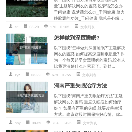
量”主题解决网友的困惑 说梦话怎么办_
千问健康 说梦话怎么办_千问健康 脑力
静胶囊的功效_千问健康 我总是心绪...
slf
08-29
170
105
文章列表
怎样做到深度睡眠?
以下围绕“怎样做到深度睡眠?”主题解决
网友的困惑 如何提高深度睡眠质量? 作
为一个每天起早贪黑喂奶的宝妈,没有人
比我更清楚什么叫累丑了。到处...
zyz
08-29
679
755
文章列表
河南严重失眠治疗方法
以下围绕“河南严重失眠治疗方法”主题
解决网友的困惑 重度失眠症如何治疗
好？ 如果有严重的失眠,就要改善生活
方式。建议这段时间保持好心情。你...
hny
08-29
734
426
文章列表