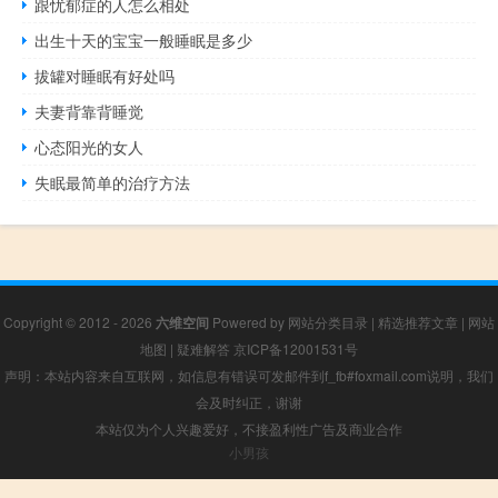
跟忧郁症的人怎么相处
出生十天的宝宝一般睡眠是多少
拔罐对睡眠有好处吗
夫妻背靠背睡觉
心态阳光的女人
失眠最简单的治疗方法
Copyright © 2012 - 2026
六维空间
Powered by
网站分类目录
|
精选推荐文章
|
网站
地图
|
疑难解答
京ICP备12001531号
声明：本站内容来自互联网，如信息有错误可发邮件到f_fb#foxmail.com说明，我们
会及时纠正，谢谢
本站仅为个人兴趣爱好，不接盈利性广告及商业合作
小男孩