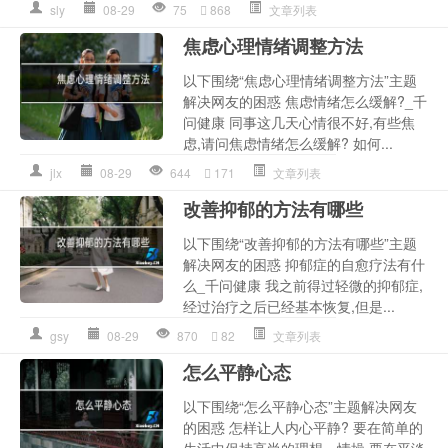
sly
08-29
75
868
文章列表
焦虑心理情绪调整方法
以下围绕“焦虑心理情绪调整方法”主题
解决网友的困惑 焦虑情绪怎么缓解?_千
问健康 同事这几天心情很不好,有些焦
虑,请问焦虑情绪怎么缓解? 如何...
jlx
08-29
644
171
文章列表
改善抑郁的方法有哪些
以下围绕“改善抑郁的方法有哪些”主题
解决网友的困惑 抑郁症的自愈疗法有什
么_千问健康 我之前得过轻微的抑郁症,
经过治疗之后已经基本恢复,但是...
gsy
08-29
870
82
文章列表
怎么平静心态
以下围绕“怎么平静心态”主题解决网友
的困惑 怎样让人内心平静? 要在简单的
生活中保持高尚的理想、情操,要在平淡