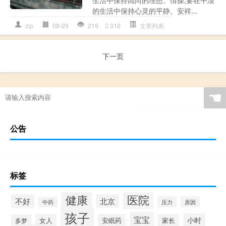
的生活中保持心灵的平静、安祥...
zlp
08-29
219
310
文章列表
下一页
☚
公告
标签
健康
医院
不好
北京
压力
原因
中药
孩子
宝宝
小时
女人
安眠药
家长
多梦