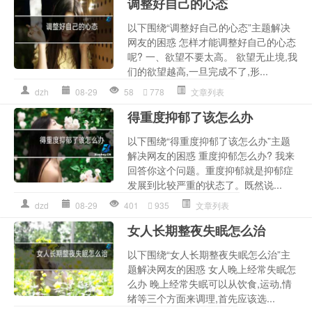
调整好自己的心态
以下围绕“调整好自己的心态”主题解决
网友的困惑 怎样才能调整好自己的心态
呢? 一、欲望不要太高。 欲望无止境,我
们的欲望越高,一旦完成不了,形...
dzh
08-29
58
778
文章列表
得重度抑郁了该怎么办
以下围绕“得重度抑郁了该怎么办”主题
解决网友的困惑 重度抑郁怎么办? 我来
回答你这个问题。重度抑郁就是抑郁症
发展到比较严重的状态了。既然说...
dzd
08-29
401
935
文章列表
女人长期整夜失眠怎么治
以下围绕“女人长期整夜失眠怎么治”主
题解决网友的困惑 女人晚上经常失眠怎
么办 晚上经常失眠可以从饮食,运动,情
绪等三个方面来调理,首先应该选...