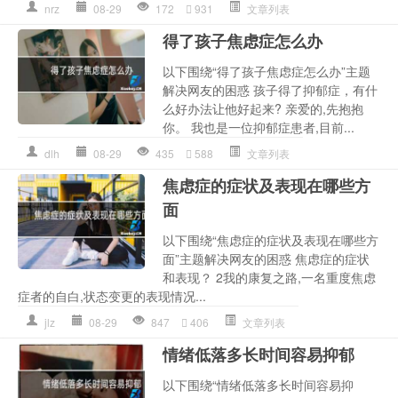
nrz
08-29
172
931
文章列表
得了孩子焦虑症怎么办
以下围绕“得了孩子焦虑症怎么办”主题
解决网友的困惑 孩子得了抑郁症，有什
么好办法让他好起来? 亲爱的,先抱抱
你。 我也是一位抑郁症患者,目前...
dlh
08-29
435
588
文章列表
焦虑症的症状及表现在哪些方
面
以下围绕“焦虑症的症状及表现在哪些方
面”主题解决网友的困惑 焦虑症的症状
和表现？ 2我的康复之路,一名重度焦虑
症者的自白,状态变更的表现情况...
jlz
08-29
847
406
文章列表
情绪低落多长时间容易抑郁
以下围绕“情绪低落多长时间容易抑