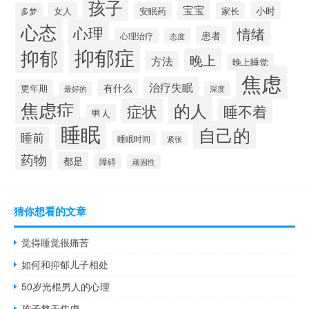
孩子
宝宝
小时
女人
安眠药
家长
多梦
心态
心理
情绪
患者
心理治疗
态度
抑郁症
抑郁
晚上
方法
晚上睡觉
焦虑
治疗失眠
有什么
更年期
最好的
深度
焦虑症
的人
症状
睡不着
男人
睡眠
自己的
睡前
睡眠时间
紧张
药物
都是
障碍
顽固性
猜你想看的文章
觉得睡觉很痛苦
如何和抑郁儿子相处
50岁光棍男人的心理
孩子整天焦虑