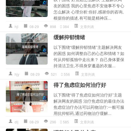
友的困惑 我的心里焦虑不安做事不专心
怎么解决 心理分析:你好,感谢你的咨询,
根据你的描述,有可能是精神压...
hjl
08-29
898
384
文章列表
缓解抑郁情绪
以下围绕“缓解抑郁情绪”主题解决网友
的困惑 如何调整自己的心态和情绪？如
何从抑郁孤独中走出来？ 自己身体要保
持清洁卫生,不得身穿邋遢的衣服...
hjy
08-29
521
556
文章列表
得了焦虑症如何治疗好
以下围绕“得了焦虑症如何治疗好”主题
解决网友的困惑 治疗焦虑症的最佳办法
焦虑症治疗办法可以药物治疗:一般可服
用抗抑郁药,通过药物治疗缓解...
dlj
08-29
296
585
文章列表