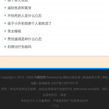
减轻焦虑和紧张
不怕死的人是什么心态
孩子小升初我整个人都焦虑了
美女睡眠
秀优越感是种什么心态
归脾治疗失眠吗
Copyright © 2012 - 2026
六维空间
Powered by
网站分类目录
|
精选推荐文章
|
网站
地图
|
疑难解答
京ICP备12001531号
声明：本站内容来自互联网，如信息有错误可发邮件到f_fb#foxmail.com说明，我们
会及时纠正，谢谢
本站仅为个人兴趣爱好，不接盈利性广告及商业合作
小男孩