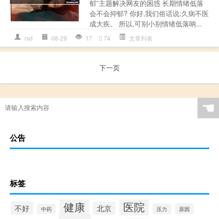
郁”主题解决网友的困惑 长期情绪低落
会不会抑郁? 你好,我们俗话说:久病不医
成大疾。 所以,可别小别情绪低落呐...
rxd
08-29
17
74
文章列表
下一页
☚
公告
标签
健康
医院
不好
北京
压力
原因
中药