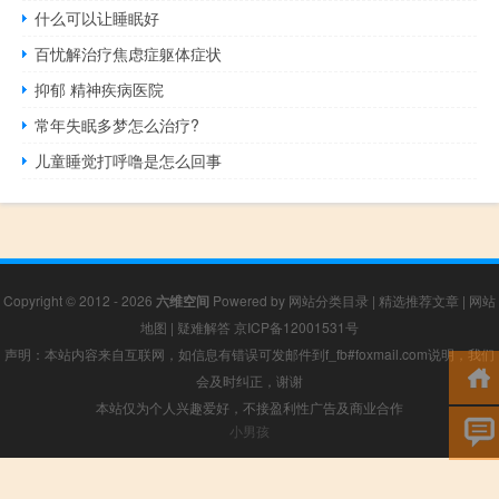
什么可以让睡眠好
百忧解治疗焦虑症躯体症状
抑郁 精神疾病医院
常年失眠多梦怎么治疗?
儿童睡觉打呼噜是怎么回事
Copyright © 2012 - 2026
六维空间
Powered by
网站分类目录
|
精选推荐文章
|
网站
地图
|
疑难解答
京ICP备12001531号
声明：本站内容来自互联网，如信息有错误可发邮件到f_fb#foxmail.com说明，我们
会及时纠正，谢谢
本站仅为个人兴趣爱好，不接盈利性广告及商业合作
小男孩