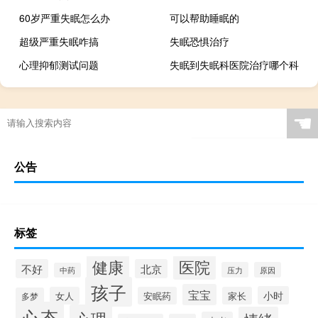
60岁严重失眠怎么办
可以帮助睡眠的
超级严重失眠咋搞
失眠恐惧治疗
心理抑郁测试问题
失眠到失眠科医院治疗哪个科
☚
公告
标签
健康
医院
不好
北京
压力
原因
中药
孩子
宝宝
小时
女人
安眠药
家长
多梦
心态
心理