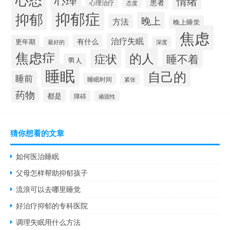
情绪
患者
心理治疗
态度
抑郁症
抑郁
晚上
方法
晚上睡觉
焦虑
治疗失眠
有什么
更年期
最好的
深度
焦虑症
的人
症状
睡不着
男人
睡眠
自己的
睡前
睡眠时间
紧张
药物
都是
障碍
顽固性
猜你想看的文章
如何医治睡眠
父母怎样帮助抑郁孩子
流浪可以去哪里睡觉
好治疗抑郁的专科医院
调理失眠用什么方法