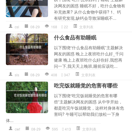
决网友的困惑 睡眠不好，吃什么食物有
补充效果? 从什么食物中获得? 1、钙
有研究发现,缺钙会导致深睡眠不...
csl
08-29
168
22
文章列表
什么食品有助睡眠
以下围绕“什么食品有助睡眠”主题解决
网友的困惑 晚上上夜班吃什么好_千问
健康 晚上上夜班吃什么好你好,我想再
问一下,我天天上晚班,睡前应该吃...
sls
08-29
408
347
文章列表
吃完饭就睡觉的危害有哪些
以下围绕“吃完饭就睡觉的危害有哪
些”主题解决网友的困惑 从中学开始，
都是吃完午饭就睡觉，这样对身体有危
害吗? 午睡可以帮助我们放松一下身
体...
cwf
08-29
595
413
文章列表