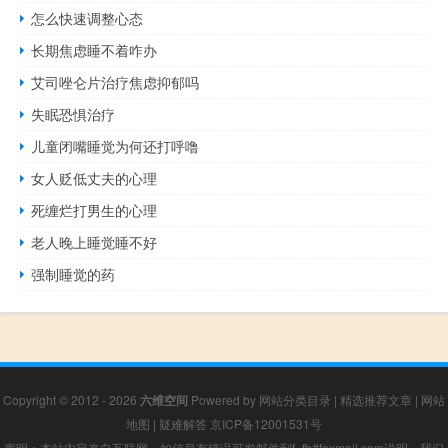
怎么快速调整心态
长期焦虑睡不着咋办
艾司唑仑片治疗焦虑抑郁吗
失眠恐惧治疗
儿童闭嘴睡觉为何还打呼噜
女人贬低丈夫的心理
死缠烂打男生的心理
老人晚上睡觉睡不好
强制睡觉的药
Copyright © 2012 - 2026
六维空间
Powered by
网站分类目录
|
精选推荐文章
|
网站
地图
|
疑难解答
京ICP备12001531号
声明：本站内容来自互联网，如信息有错误可发邮件到f_fb#foxmail.com说明，我们