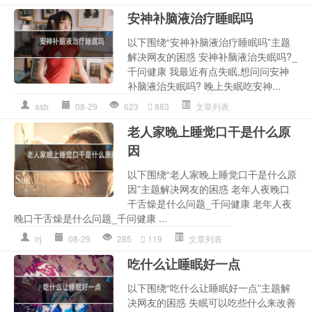
安神补脑液治疗睡眠吗
以下围绕“安神补脑液治疗睡眠吗”主题
解决网友的困惑 安神补脑液治失眠吗?_
千问健康 我最近有点失眠,想问问安神
补脑液治失眠吗? 晚上失眠吃安神...
asb
08-29
623
883
文章列表
老人家晚上睡觉口干是什么原
因
以下围绕“老人家晚上睡觉口干是什么原
因”主题解决网友的困惑 老年人夜晚口
干舌燥是什么问题_千问健康 老年人夜
晚口干舌燥是什么问题_千问健康 ...
lrj
08-29
285
119
文章列表
吃什么让睡眠好一点
以下围绕“吃什么让睡眠好一点”主题解
决网友的困惑 失眠可以吃些什么来改善