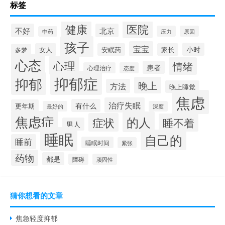
标签
健康
医院
不好
北京
压力
原因
中药
孩子
宝宝
小时
女人
安眠药
家长
多梦
心态
心理
情绪
患者
心理治疗
态度
抑郁症
抑郁
晚上
方法
晚上睡觉
焦虑
治疗失眠
有什么
更年期
最好的
深度
焦虑症
的人
症状
睡不着
男人
睡眠
自己的
睡前
睡眠时间
紧张
药物
都是
障碍
顽固性
猜你想看的文章
焦急轻度抑郁