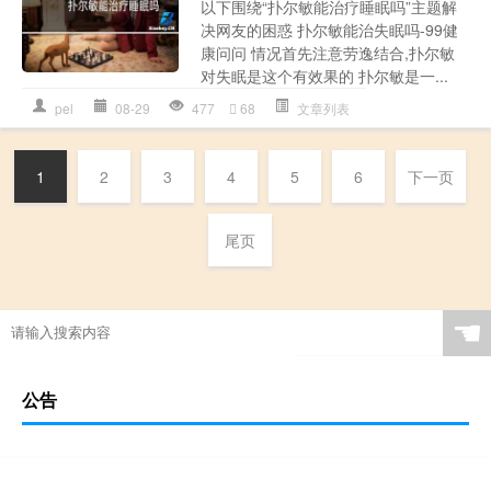
以下围绕“扑尔敏能治疗睡眠吗”主题解
决网友的困惑 扑尔敏能治失眠吗-99健
康问问 情况首先注意劳逸结合,扑尔敏
对失眠是这个有效果的 扑尔敏是一...
pel
08-29
477
68
文章列表
1
2
3
4
5
6
下一页
尾页
☚
公告