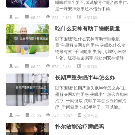
睡眠质量? 要不,试试酸枣仁吧? 酸枣仁,
是一味安神效果还不错分中药,...
csl
08-29
223
151
文章列表
吃什么安神有助于睡眠质量
以下围绕“吃什么安神有助于睡眠质
量”主题解决网友的困惑 失眠吃什么食
物最有效_千问健康 失眠可以吃小米银
耳粥、红枣桂圆粥等,能起到安神镇静...
csl
08-29
578
461
文章列表
长期严重失眠半年怎么办
以下围绕“长期严重失眠半年怎么办”主
题解决网友的困惑 失眠半年怎么办如何
治疗_千问健康 失眠半年怎么办如何治
疗_千问健康 失眠半年了，可以治...
zry
08-29
847
287
文章列表
扑尔敏能治疗睡眠吗