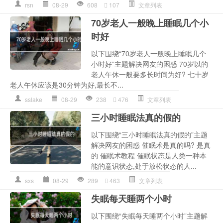
rsn
08-29
608
107
文章列表
70岁老人一般晚上睡眠几个小
时好
以下围绕“70岁老人一般晚上睡眠几个
小时好”主题解决网友的困惑 70岁以的
老人午休一般要多长时间为好? 七十岁
老人午休应该是30分钟为好,最长不...
sslake
08-29
238
476
文章列表
三小时睡眠法真的假的
以下围绕“三小时睡眠法真的假的”主题
解决网友的困惑 催眠术是真的吗? 是真
的 催眠术教程 催眠状态是人类一种本
能的意识状态,处于放松状态的人...
sxs
08-29
289
463
文章列表
失眠每天睡两个小时
以下围绕“失眠每天睡两个小时”主题解