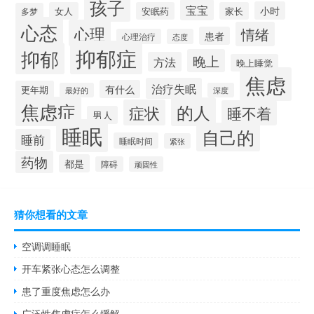
孩子
宝宝
小时
女人
安眠药
家长
多梦
心态
心理
情绪
患者
心理治疗
态度
抑郁症
抑郁
晚上
方法
晚上睡觉
焦虑
治疗失眠
有什么
更年期
最好的
深度
焦虑症
的人
症状
睡不着
男人
睡眠
自己的
睡前
睡眠时间
紧张
药物
都是
障碍
顽固性
猜你想看的文章
空调调睡眠
开车紧张心态怎么调整
患了重度焦虑怎么办
广泛性焦虑症怎么缓解