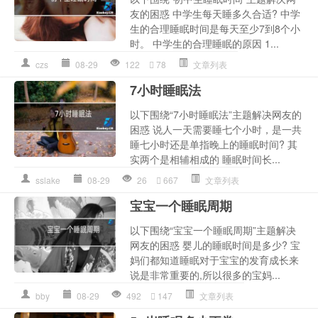
友的困惑 中学生每天睡多久合适? 中学
生的合理睡眠时间是每天至少7到8个小
时。 中学生的合理睡眠的原因 1...
czs
08-29
122
78
文章列表
7小时睡眠法
以下围绕“7小时睡眠法”主题解决网友的
困惑 说人一天需要睡七个小时，是一共
睡七小时还是单指晚上的睡眠时间? 其
实两个是相辅相成的 睡眠时间长...
sslake
08-29
26
667
文章列表
宝宝一个睡眠周期
以下围绕“宝宝一个睡眠周期”主题解决
网友的困惑 婴儿的睡眠时间是多少? 宝
妈们都知道睡眠对于宝宝的发育成长来
说是非常重要的,所以很多的宝妈...
bby
08-29
492
147
文章列表