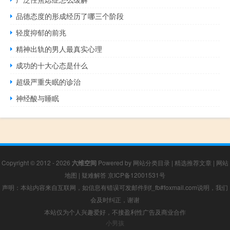
品德态度的形成经历了哪三个阶段
轻度抑郁的前兆
精神出轨的男人最真实心理
成功的十大心态是什么
超级严重失眠的诊治
神经酸与睡眠
Copyright © 2012 - 2026
六维空间
Powered by
网站分类目录
|
精选推荐文章
|
网站
地图
|
疑难解答
京ICP备12001531号
声明：本站内容来自互联网，如信息有错误可发邮件到f_fb#foxmail.com说明，我们
会及时纠正，谢谢
本站仅为个人兴趣爱好，不接盈利性广告及商业合作
小男孩