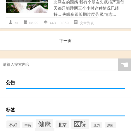
决网友的困惑 我有个朋友失眠很严重每
天都只能睡两三个小时这种情况已经
持... 失眠多跟长期过度劳累,情志...
sll
08-29
443
359
文章列表
下一页
☚
公告
标签
健康
医院
不好
北京
压力
原因
中药