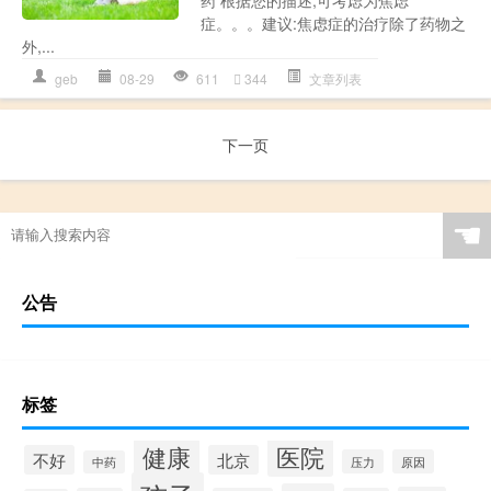
症。。。建议:焦虑症的治疗除了药物之
外,...
geb
08-29
611
344
文章列表
下一页
☚
公告
标签
健康
医院
不好
北京
压力
原因
中药