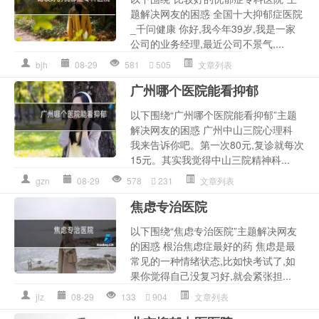
题解决网友的困惑 全国十大抑郁症医院
_千问健康 你好,我今年39岁,我是一家
公司的业务经理,最近公司不景气,...
bjh
08-29
581
505
文章列表
广州哪个医院能看抑郁
以下围绕“广州哪个医院能看抑郁”主题
解决网友的困惑 广州中山三院心理科
我来告诉你吧。第一次80元,复诊就每次
15元。其实我觉得中山三院精神科...
gzn
08-29
578
231
文章列表
焦虑专治医院
以下围绕“焦虑专治医院”主题解决网友
的困惑 根治焦虑症最好的药 焦虑是最
常见的一种情绪状态,比如快考试了,如
果你觉得自己没复习好,就会紧张担...
jlz
08-29
133
904
文章列表