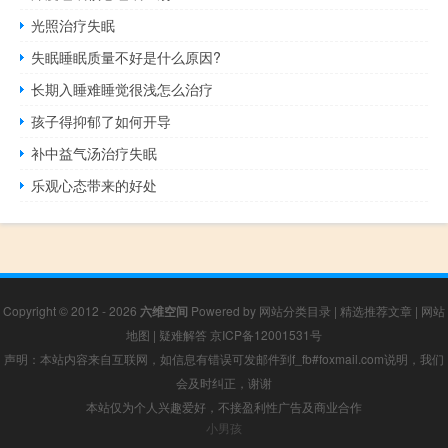
光照治疗失眠
失眠睡眠质量不好是什么原因?
长期入睡难睡觉很浅怎么治疗
孩子得抑郁了如何开导
补中益气汤治疗失眠
乐观心态带来的好处
Copyright © 2012 - 2026
六维空间
Powered by
网站分类目录
|
精选推荐文章
|
网站
地图
|
疑难解答
京ICP备12001531号
声明：本站内容来自互联网，如信息有错误可发邮件到f_fb#foxmail.com说明，我们
会及时纠正，谢谢
本站仅为个人兴趣爱好，不接盈利性广告及商业合作
小男孩