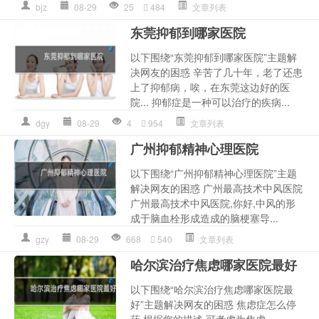
bjz
08-29
25
484
文章列表
东莞抑郁到哪家医院
以下围绕“东莞抑郁到哪家医院”主题解
决网友的困惑 辛苦了几十年，老了还患
上了抑郁病，唉，在东莞这边好的医
院... 抑郁症是一种可以治疗的疾病...
dgy
08-29
4
954
文章列表
广州抑郁精神心理医院
以下围绕“广州抑郁精神心理医院”主题
解决网友的困惑 广州最高技术中风医院
广州最高技术中风医院,你好,中风的形
成于脑血栓形成造成的脑梗塞导...
gzy
08-29
668
540
文章列表
哈尔滨治疗焦虑哪家医院最好
以下围绕“哈尔滨治疗焦虑哪家医院最
好”主题解决网友的困惑 焦虑症怎么停
药 根据您的描述,可考虑为焦虑