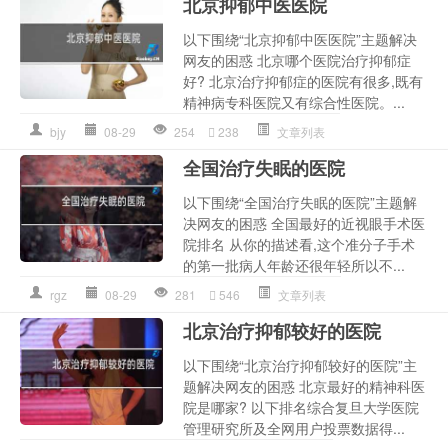
北京抑郁中医医院
以下围绕“北京抑郁中医医院”主题解决
网友的困惑 北京哪个医院治疗抑郁症
好? 北京治疗抑郁症的医院有很多,既有
精神病专科医院又有综合性医院。...
bjy
08-29
254
238
文章列表
全国治疗失眠的医院
以下围绕“全国治疗失眠的医院”主题解
决网友的困惑 全国最好的近视眼手术医
院排名 从你的描述看,这个准分子手术
的第一批病人年龄还很年轻所以不...
rgz
08-29
281
546
文章列表
北京治疗抑郁较好的医院
以下围绕“北京治疗抑郁较好的医院”主
题解决网友的困惑 北京最好的精神科医
院是哪家? 以下排名综合复旦大学医院
管理研究所及全网用户投票数据得...