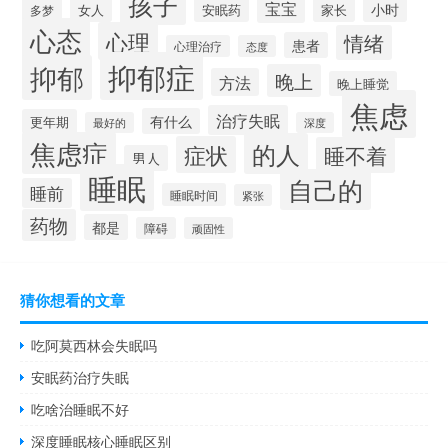
孩子
宝宝
小时
女人
安眠药
家长
多梦
心态
心理
情绪
患者
心理治疗
态度
抑郁症
抑郁
晚上
方法
晚上睡觉
焦虑
治疗失眠
有什么
更年期
最好的
深度
焦虑症
的人
症状
睡不着
男人
睡眠
自己的
睡前
睡眠时间
紧张
药物
都是
障碍
顽固性
猜你想看的文章
吃阿莫西林会失眠吗
安眠药治疗失眠
吃啥治睡眠不好
深度睡眠核心睡眠区别