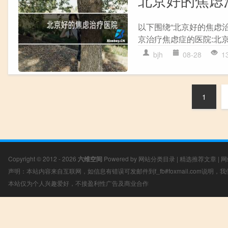
北京好的焦虑
以下围绕“北京好的焦虑
京治疗焦虑症的医院:北京
bjh
08-28
1
1
Copyright © 2012 - 2026
六维空间
Powered by
网站分类目录
|
精选推荐文章
|
网
声明：本站内容来自互联网，如信息有错误可发邮件到f_fb#foxmail.com说明
本站仅为个人兴趣爱好，不接盈利性广告及商业合作