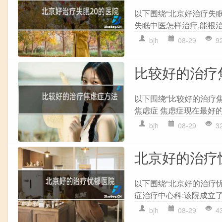
以下围绕“北京好治疗失眠
失眠中医怎样治疗,能根治吗
bjh
08-29
9
比较好的治疗
以下围绕“比较好的治疗
焦虑症 焦虑症现在最好的
bjh
08-29
3
北京好的治疗
以下围绕“北京好的治疗
症治疗中心科:该院成立了
bjh
08-29
4