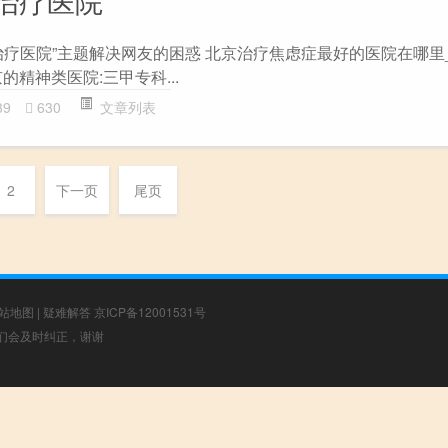
治疗医院
治疗医院”主题解决网友的困惑 北京治疗焦虑症最好的医院在哪里
的精神类医院:三甲专科...
39
630
文章列表
2
下一页
尾页
站地图
|
疑难解答
京ICP备12001531号
，我们会及时纠正，谢谢