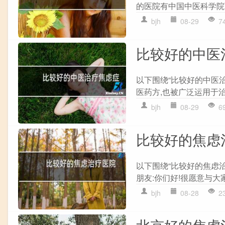
的医院有中国中医科学院西
bjh
08-29
7
比较好的中医
以下围绕“比较好的中医
医药方,也被广泛运用于治
bjh
08-29
6
比较好的焦虑
以下围绕“比较好的焦虑
朋友:你们好!很愿意与大
bjh
08-28
2