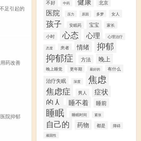
健康
不好
北京
中药
血不足引起的
医院
女人
多梦
压力
原因
孩子
宝宝
安眠药
家长
心态
心理
小时
心理治疗
抑郁
情绪
患者
态度
抑郁症
晚上
方法
确用药改善
有什么
晚上睡觉
更年期
最好的
焦虑
治疗失眠
深度
焦虑症
症状
男人
的人
睡不着
睡前
睡眠
睡眠时间
紧张
定医院抑郁
自己的
药物
都是
障碍
顽固性