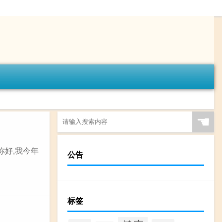
☚
你好,我今年
公告
标签