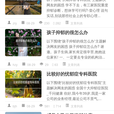
网友的困惑 学不下去，有三家医院重度
抑郁诊断，想休学可行吗?-壹心理 说句
实话,别说那些社会上的专职心理...
zry
08-29
230
282
文章列表
孩子抑郁的很怎么办
以下围绕“孩子抑郁的很怎么办”主题解
决网友的困惑 孩子抑郁症怎么办? 谢
邀。孩子生病,家长肯定很辛苦,抱抱这
位家长! 一、一定要去专业的机构治...
hzy
08-29
29
63
文章列表
比较好的忧郁症专科医院
以下围绕“比较好的忧郁症专科医院”主
题解决网友的困惑 全国十大抑郁症医院
_千问健康 你好,我今年39岁,我是一家
公司的业务经理,最近公司不景气,...
bjh
08-29
581
714
文章列表