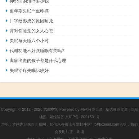
抑郁病的治疗多少钱
更年期失眠严重咋搞
川字纹形成的原因睡觉
背对你睡觉的女人心态
失眠每天睡六个小时
代谢功能不好跟睡眠有关吗?
离家出走的孩子都是什么心理
失眠治疗失眠比较好
Copyright © 2012 - 2026
六维空间
Powered by
网站分类目录
|
精选推荐文章
|
网站
地图
|
疑难解答
京ICP备12001531号
声明：本站内容来自互联网，如信息有错误可发邮件到f_fb#foxmail.com说明，我们
会及时纠正，谢谢
本站仅为个人兴趣爱好，不接盈利性广告及商业合作