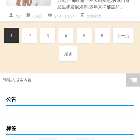
发生和发展规律.多年来抑郁症和...
dly
08-29
240
634
文章列表
1
2
3
4
5
6
下一页
尾页
☚
公告
标签