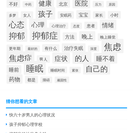
健康
医院
不好
北京
压力
原因
中药
孩子
宝宝
小时
女人
安眠药
家长
多梦
心态
心理
情绪
患者
心理治疗
态度
抑郁症
抑郁
晚上
方法
晚上睡觉
焦虑
治疗失眠
有什么
更年期
最好的
深度
焦虑症
的人
症状
睡不着
男人
睡眠
自己的
睡前
睡眠时间
紧张
药物
都是
障碍
顽固性
猜你想看的文章
快六十岁男人的心理状况
孩子抑郁心理学校