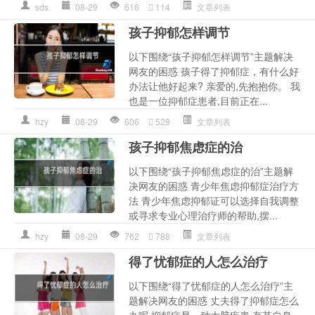
sds
08-29
616
114
文章列表
孩子抑郁怎样调节
以下围绕“孩子抑郁怎样调节”主题解决
网友的困惑 孩子得了抑郁症，有什么好
办法让他好起来? 亲爱的,先抱抱你。 我
也是一位抑郁症患者,目前正在...
hzy
08-29
606
529
文章列表
孩子抑郁焦虑症的治
以下围绕“孩子抑郁焦虑症的治”主题解
决网友的困惑 青少年焦虑抑郁症治疗方
法 青少年焦虑抑郁证可以选择自我调整
或寻求专业心理治疗师的帮助,摆...
hzy
08-29
762
788
文章列表
得了忧郁症的人怎么治疗
以下围绕“得了忧郁症的人怎么治疗”主
题解决网友的困惑 丈夫得了抑郁症怎么
办呢 抑郁症是一种大脑疾患,有其自身