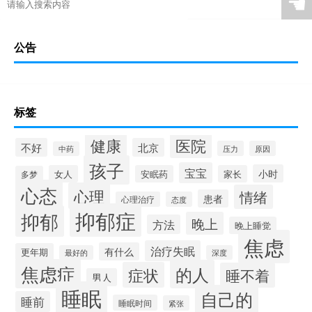
☚
公告
标签
健康
医院
不好
北京
压力
原因
中药
孩子
宝宝
小时
女人
安眠药
家长
多梦
心态
心理
情绪
患者
心理治疗
态度
抑郁症
抑郁
晚上
方法
晚上睡觉
焦虑
治疗失眠
有什么
更年期
最好的
深度
焦虑症
的人
症状
睡不着
男人
睡眠
自己的
睡前
睡眠时间
紧张