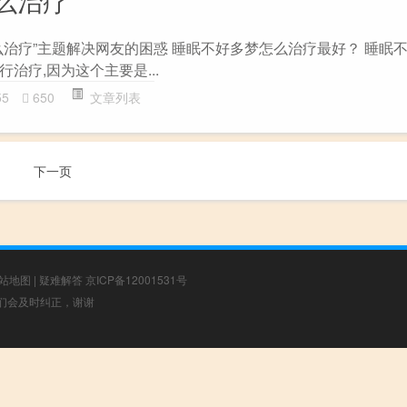
么治疗
么治疗”主题解决网友的困惑 睡眠不好多梦怎么治疗最好？ 睡眠不
治疗,因为这个主要是...
55
650
文章列表
下一页
站地图
|
疑难解答
京ICP备12001531号
，我们会及时纠正，谢谢