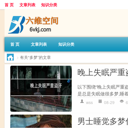
首 页
文章列表
知识分类
首 页
文章列表
知识分类
>
有关“多梦”的文章
晚上失眠严重
以下围绕“晚上失眠严重
是总是失眠做很多梦,睡着
wss
08-29
6
男士睡觉多梦