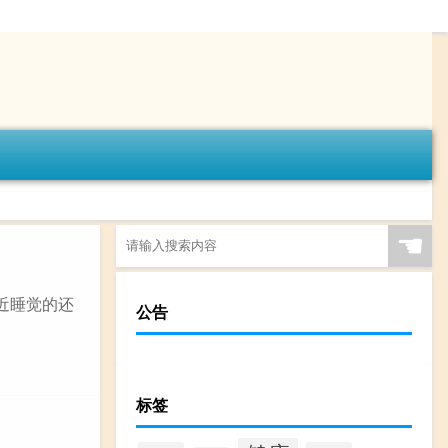
☚
近睡觉的还
公告
标签