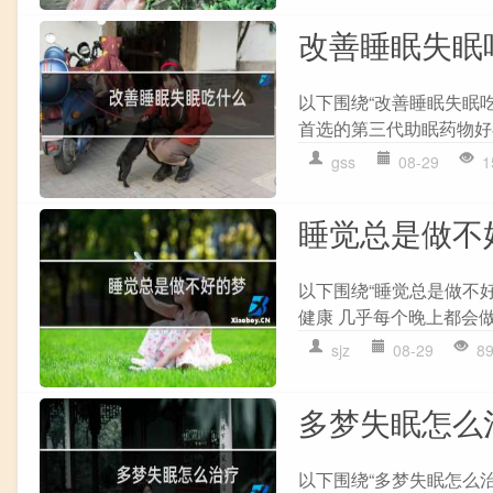
改善睡眠失眠
以下围绕“改善睡眠失眠
首选的第三代助眠药物好在
gss
08-29
1
睡觉总是做不
以下围绕“睡觉总是做不好
健康 几乎每个晚上都会做
sjz
08-29
8
多梦失眠怎么
以下围绕“多梦失眠怎么