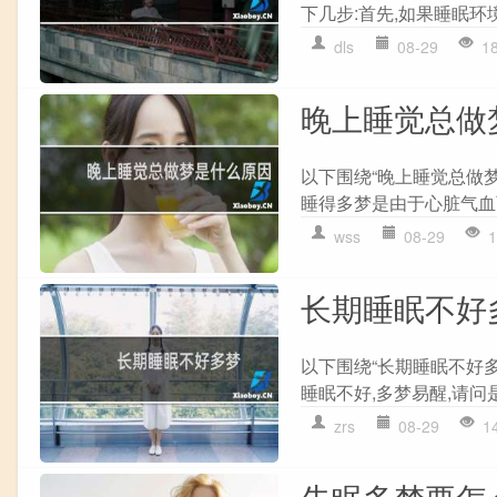
下几步:首先,如果睡眠环
dls
08-29
1
晚上睡觉总做
以下围绕“晚上睡觉总做
睡得多梦是由于心脏气血两
wss
08-29
1
长期睡眠不好
以下围绕“长期睡眠不好
睡眠不好,多梦易醒,请问是
zrs
08-29
1