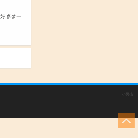
好,多梦一
小男孩