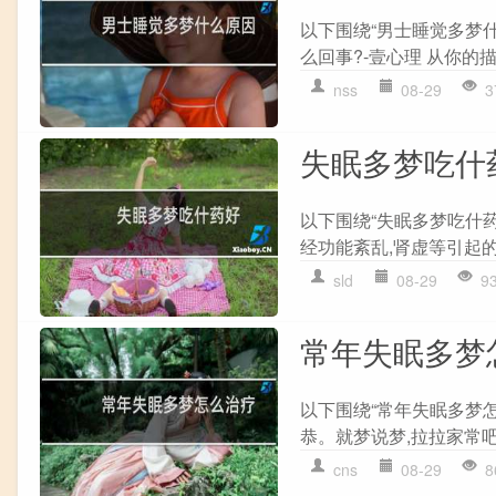
以下围绕“男士睡觉多梦
么回事?-壹心理 从你的描
nss
08-29
3
失眠多梦吃什
以下围绕“失眠多梦吃什药
经功能紊乱,肾虚等引起的,
sld
08-29
9
常年失眠多梦
以下围绕“常年失眠多梦怎
恭。就梦说梦,拉拉家常吧
cns
08-29
8