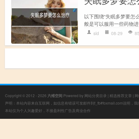
失眠多梦要怎
以下围绕“失眠多梦要怎
般是可以服用一些药物进行
sld
08-29
8
Copyright © 2012 - 2026
六维空间
Powered by
网站分类目录
|
精选推荐文章
|
网
声明：本站内容来自互联网，如信息有错误可发邮件到f_fb#foxmail.com说明
本站仅为个人兴趣爱好，不接盈利性广告及商业合作