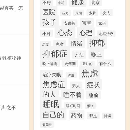
健康
不好
北京
中药
来越真实，怎
医院
女人
多梦
压力
原因
孩子
宝宝
安眠药
家长
心态
心理
小时
心理治疗
抑郁
情绪
患者
态度
抑郁症
晚上
方法
衰弱,植物神
有什么
晚上睡觉
更年期
最好的
焦虑
治疗失眠
深度
焦虑症
症状
男人
的人
睡不着
睡前
睡眠
睡眠时间
紧张
,却之不
自己的
药物
都是
障碍
顽固性