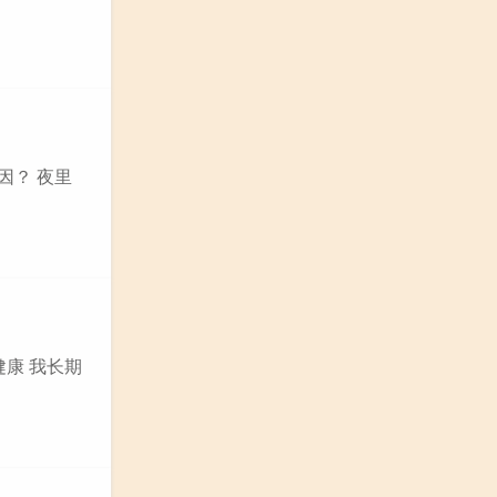
因？ 夜里
康 我长期