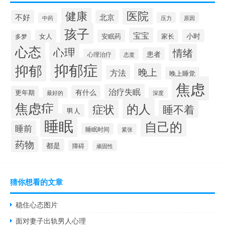
健康
医院
不好
北京
压力
原因
中药
孩子
宝宝
小时
女人
安眠药
家长
多梦
心态
心理
情绪
患者
心理治疗
态度
抑郁症
抑郁
晚上
方法
晚上睡觉
焦虑
治疗失眠
有什么
更年期
最好的
深度
焦虑症
的人
症状
睡不着
男人
睡眠
自己的
睡前
睡眠时间
紧张
药物
都是
障碍
顽固性
猜你想看的文章
稳住心态图片
面对妻子出轨男人心理