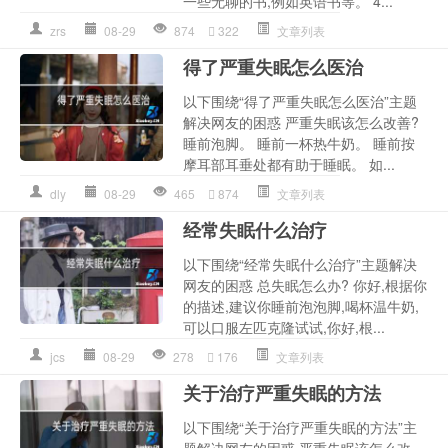
一些无聊的书,例如英语书等。 4...
zrs
08-29
874
322
文章列表
得了严重失眠怎么医治
以下围绕“得了严重失眠怎么医治”主题
解决网友的困惑 严重失眠该怎么改善?
睡前泡脚。 睡前一杯热牛奶。 睡前按
摩耳部耳垂处都有助于睡眠。 如...
dly
08-29
465
874
文章列表
经常失眠什么治疗
以下围绕“经常失眠什么治疗”主题解决
网友的困惑 总失眠怎么办? 你好,根据你
的描述,建议你睡前泡泡脚,喝杯温牛奶,
可以口服左匹克隆试试,你好,根...
jcs
08-29
278
176
文章列表
关于治疗严重失眠的方法
以下围绕“关于治疗严重失眠的方法”主
题解决网友的困惑 严重失眠该怎么改