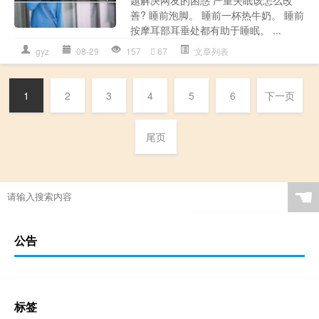
善? 睡前泡脚。 睡前一杯热牛奶。 睡前
按摩耳部耳垂处都有助于睡眠。 ...
gyz
08-29
157
67
文章列表
1
2
3
4
5
6
下一页
尾页
☚
公告
标签