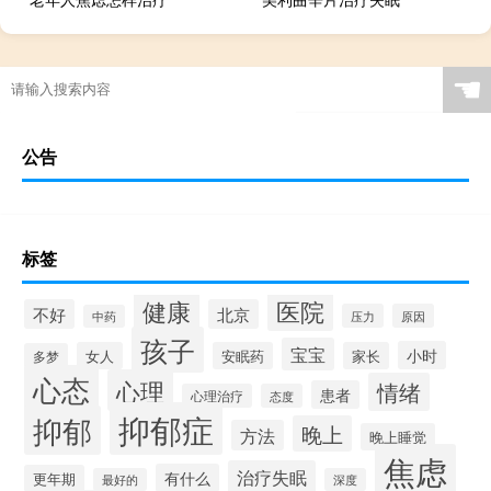
☚
公告
标签
健康
医院
不好
北京
压力
原因
中药
孩子
宝宝
小时
女人
安眠药
家长
多梦
心态
心理
情绪
患者
心理治疗
态度
抑郁症
抑郁
晚上
方法
晚上睡觉
焦虑
治疗失眠
有什么
更年期
最好的
深度