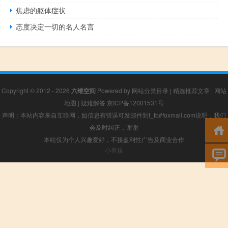
焦虑的躯体症状
态度决定一切的名人名言
Copyright © 2012 - 2026
六维空间
Powered by
网站分类目录
|
精选推荐文章
|
网站
地图
|
疑难解答
京ICP备12001531号
声明：本站内容来自互联网，如信息有错误可发邮件到f_fb#foxmail.com说明，我们
会及时纠正，谢谢
本站仅为个人兴趣爱好，不接盈利性广告及商业合作
小男孩