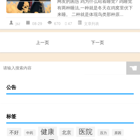
网友的困惑 鸡为什么站着睡觉? 鸡睡觉
有两种睡法,一种就是冬天在鸡窝里伏下
来睡。 二种就是体现鸟类那种原...
jsz
08-29
670
47
文章列表
上一页
下一页
☚
公告
标签
健康
医院
不好
北京
压力
原因
中药