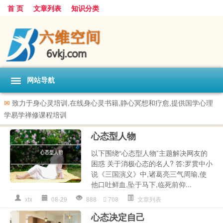
首 页
文章列表
知识分类
网站导航
✉
致力于身心灵培训,在线身心灵书籍,静心冥想和疗愈,提供国学心理
学易学禅修课程培训
心态型人物
以下围绕“心态型人物”主题解决网友的
困惑 关于消极心态的名人? 答:罗贯中小
说《三国演义》中,诸葛亮三气周瑜,使
他口吐鲜血,坠于马下,临死前仰...
xtx
08-29
888
708
文章列表
心态决定自己