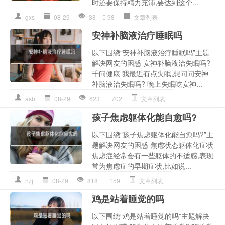
时还要保持精力充沛,要达到这个...
gxs
08-29
38
98
文章列表
安神补脑液治疗睡眠吗
以下围绕“安神补脑液治疗睡眠吗”主题
解决网友的困惑 安神补脑液治失眠吗?_
千问健康 我最近有点失眠,想问问安神
补脑液治失眠吗? 晚上失眠吃安神...
asb
08-29
623
702
文章列表
孩子焦虑躯体化能自愈吗?
以下围绕“孩子焦虑躯体化能自愈吗?”主
题解决网友的困惑 焦虑状态躯体化症状
焦虑症经常会有一些躯体的不适感,表现
常为焦虑症的早期症状,比如说...
hzj
08-29
818
159
文章列表
鸡是站着睡觉的吗
以下围绕“鸡是站着睡觉的吗”主题解决