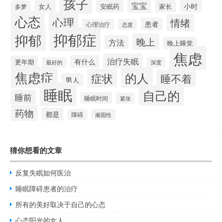
孩子
宝宝
小时
女人
安眠药
家长
多梦
心态
心理
情绪
患者
心理治疗
态度
抑郁症
抑郁
晚上
方法
晚上睡觉
焦虑
治疗失眠
有什么
更年期
最好的
深度
焦虑症
的人
症状
睡不着
男人
睡眠
自己的
睡前
睡眠时间
紧张
药物
都是
障碍
顽固性
猜你想看的文章
反复失眠如何医治
睡眠障碍患者的治疗
所有的美好取决于自己的心态
心态阳光的女人