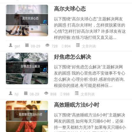
高尔夫球心态
以下围绕“高尔夫球心态”主题解决网友
的困惑 打高尔夫球时，怎样摆脱紧张的
心情?怎样打好高尔夫球? 许多球友有这
样的经验:在练习场打得又直又远...
gef
08-29
728
804
文章列表
好焦虑怎么解决
以下围绕“好焦虑怎么解决”主题解决网
友的困惑 我的心里焦虑不安做事不专心
怎么解决 心理分析:你好,感谢你的咨询,
根据你的描述,有可能是精神压...
hjl
08-29
898
998
文章列表
高效睡眠方法6小时
以下围绕“高效睡眠方法6小时”主题解决
网友的困惑 如何每天只睡6小时，还保
持一整天都精力充沛? 如果每天只睡6小