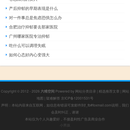
产后抑郁的早期表现是什么
对一件事总是焦虑恐惧怎么办
合肥治疗抑郁要去那家医院
广州哪家医院专治抑郁
吃什么可以调理失眠
如何心态好内心变强大
Copyright © 2012 - 2026
六维空间
Powered by
网站分类目录
|
精选推荐文章
|
网站
地图
|
疑难解答
京ICP备12001531号
声明：本站内容来自互联网，如信息有错误可发邮件到f_fb#foxmail.com说明，我们
会及时纠正，谢谢
本站仅为个人兴趣爱好，不接盈利性广告及商业合作
小男孩