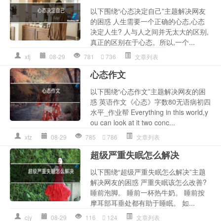
以下围绕“心态决定自己”主题解决网友
的困惑 人生需要一个正确的心态,心态
决定人生? 人与人之间并无太大的区别,
真正的区别在于心态。所以,一个...
xtj
08-29
781
736
文章列表
心态作文
以下围绕“心态作文”主题解决网友的困
惑 英语作文《心态》字数80无语病初四
水平_作业帮 Everything in this world,y
ou can look at it two conc...
xtz
08-29
785
786
文章列表
超级严重失眠怎么解决
以下围绕“超级严重失眠怎么解决”主题
解决网友的困惑 严重失眠该怎么改善?
睡前泡脚。 睡前一杯热牛奶。 睡前按
摩耳部耳垂处都有助于睡眠。 如...
cjy
08-29
116
124
文章列表