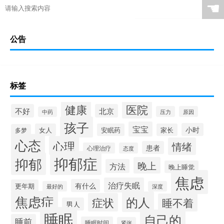
☚
公告
标签
健康
医院
不好
北京
压力
原因
中药
孩子
宝宝
小时
女人
安眠药
家长
多梦
心态
心理
情绪
患者
心理治疗
态度
抑郁症
抑郁
晚上
方法
晚上睡觉
焦虑
治疗失眠
有什么
更年期
最好的
深度
焦虑症
的人
症状
睡不着
男人
睡眠
自己的
睡前
睡眠时间
紧张