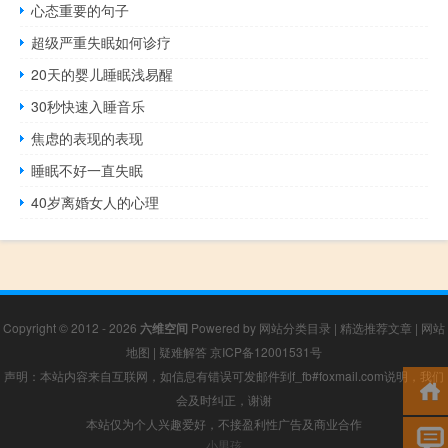
心态重要的句子
超级严重失眠如何诊疗
20天的婴儿睡眠浅易醒
30秒快速入睡音乐
焦虑的表现的表现
睡眠不好一直失眠
40岁离婚女人的心理
Copyright © 2012 - 2026
六维空间
Powered by
网站分类目录
|
精选推荐文章
|
网站
地图
|
疑难解答
京ICP备12001531号
声明：本站内容来自互联网，如信息有错误可发邮件到f_fb#foxmail.com说明，我们
会及时纠正，谢谢
本站仅为个人兴趣爱好，不接盈利性广告及商业合作
小男孩