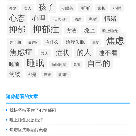
孩子
宝宝
小时
女人
安眠药
家长
多梦
心态
心理
情绪
患者
心理治疗
态度
抑郁症
抑郁
晚上
方法
晚上睡觉
焦虑
治疗失眠
有什么
更年期
最好的
深度
焦虑症
的人
症状
睡不着
男人
睡眠
自己的
睡前
睡眠时间
紧张
药物
都是
障碍
顽固性
猜你想看的文章
我快坚持不住了心情郁闷
晚上睡觉总是出汗
焦虑症失眠治疗药物