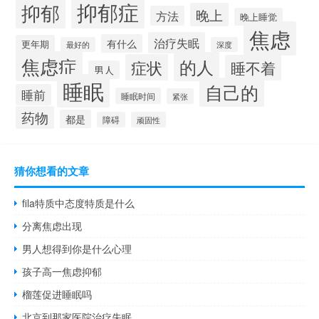
抑郁症
抑郁
晚上
方法
晚上睡觉
焦虑
治疗失眠
有什么
更年期
最好的
深度
焦虑症
的人
症状
睡不着
男人
睡眠
自己的
睡前
睡眠时间
紧张
药物
都是
障碍
顽固性
猜你想看的文章
fila特质中态度特质是什么
分离焦虑出现
男人想得到你是什么心理
孩子高一焦虑抑郁
榴莲促进睡眠吗
北京到那家医院治疗失眠