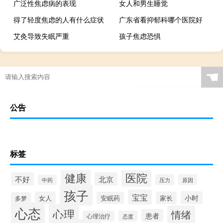
广泛性焦虑病的表现
女人和男生睡觉
得了轻度焦虑的人有什么症状
广东省看抑郁科哪个医院好
艾灸导致失眠严重
孩子焦虑恐惧
☚
公告
标签
健康
医院
不好
北京
压力
原因
中药
孩子
宝宝
小时
女人
安眠药
家长
多梦
心态
心理
情绪
患者
心理治疗
态度