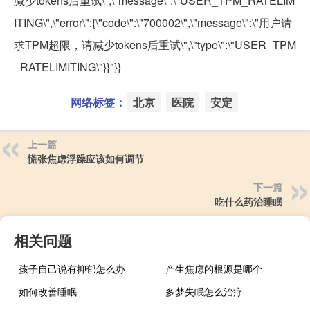
减少tokens后重试\",\"message\":\"USER_TPM_RATELIM
ITING\",\"error\":{\"code\":\"700002\",\"message\":\"用户请
求TPM超限，请减少tokens后重试\",\"type\":\"USER_TPM
_RATELIMITING\"}}"}}
网络标签：
北京
医院
安定
上一篇
慌张焦虑浮躁应该如何调节
下一篇
吃什么药治睡眠
相关问题
孩子自己说有抑郁怎么办
产生焦虑的根源是哪个
如何改善睡眠
多梦失眠怎么治疗