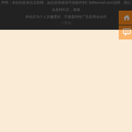
声明：本站内容来自互联网，如信息有错误可发邮件到f_fb#foxmail.com说明，我们
会及时纠正，谢谢
本站仅为个人兴趣爱好，不接盈利性广告及商业合作
小男孩