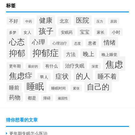
标签
健康
医院
不好
北京
压力
原因
中药
孩子
宝宝
小时
女人
安眠药
家长
多梦
心态
心理
情绪
患者
心理治疗
态度
抑郁症
抑郁
晚上
方法
晚上睡觉
焦虑
治疗失眠
有什么
更年期
最好的
深度
焦虑症
的人
症状
睡不着
男人
睡眠
自己的
睡前
睡眠时间
紧张
药物
都是
障碍
顽固性
猜你想看的文章
更年期失眠怎么医治