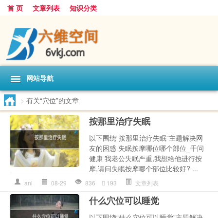
首 页
文章列表
知识分类
网站导航
>
有关“穴位”的文章
按那里治疗失眠
以下围绕“按那里治疗失眠”主题解决网
友的困惑 失眠按摩哪位哪个部位_千问
健康 我老公失眠严重,我想给他进行按
摩,请问失眠按摩哪个部位比较好? ...
anl
08-29
836
193
文章列表
什么穴位可以睡觉
以下围绕“什么穴位可以睡觉”主题解决