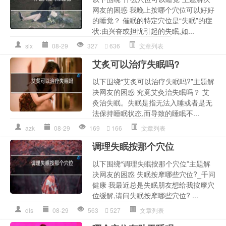
网友的困惑 我晚上按哪个穴位可以好好
的睡觉？ 催眠的特定穴位是“失眠”的症
状:由兴奋或担忧引起的失眠,如...
slx
08-29
327
636
文章列表
艾炙可以治疗失眠吗?
以下围绕“艾炙可以治疗失眠吗?”主题解
决网友的困惑 究竟艾灸治失眠吗？ 艾
灸治失眠。失眠是指无法入睡或者是无
法保持睡眠状态,而导致的睡眠不...
azk
08-29
169
166
文章列表
调理失眠按那个穴位
以下围绕“调理失眠按那个穴位”主题解
决网友的困惑 失眠按摩哪些穴位?_千问
健康 我最近总是失眠朋友想给我按摩穴
位缓解,请问失眠按摩哪些穴位? ...
dls
08-29
563
527
文章列表