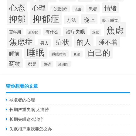
心态
心理
情绪
患者
心理治疗
态度
抑郁症
抑郁
晚上
方法
晚上睡觉
焦虑
治疗失眠
有什么
更年期
最好的
深度
焦虑症
的人
症状
睡不着
男人
睡眠
自己的
睡前
睡眠时间
紧张
药物
都是
障碍
顽固性
猜你想看的文章
欺凌者的心理
长期严重失眠 太痛苦
长期失眠这么治疗
失眠很严重我要怎么办