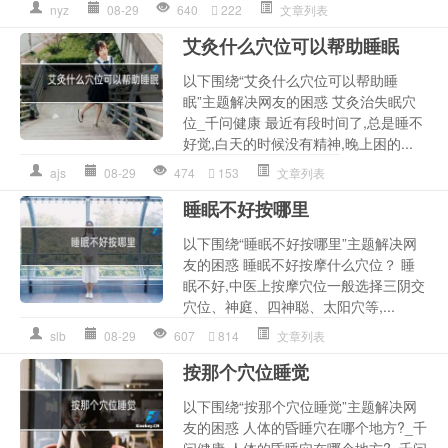
nyz
08-29
640
222
文章列表
艾灸什么穴位可以帮助睡眠
以下围绕“艾灸什么穴位可以帮助睡
眠”主题解决网友的困惑 艾灸治失眠穴
位_千问健康 最近有段时间了,总是睡不
好觉,白天的时候没有精神,晚上困的...
ajs
08-29
474
153
文章列表
睡眠不好按哪里
以下围绕“睡眠不好按哪里”主题解决网
友的困惑 睡眠不好按摩什么穴位？ 睡
眠不好,中医上按摩穴位一般选择三阴交
穴位、神庭、四神聪、太阳穴等,...
slb
08-29
607
814
文章列表
按那个穴位睡觉
以下围绕“按那个穴位睡觉”主题解决网
友的困惑 人体的昏睡穴在哪个地方?_千
问健康 人体的昏睡穴在哪个地方?_千问