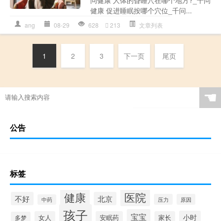
健康 促进睡眠按哪个穴位_千问...
ang
08-29
628
213
文章列表
1
2
3
下一页
尾页
☚
公告
标签
健康
医院
不好
北京
压力
原因
中药
孩子
宝宝
小时
女人
安眠药
家长
多梦