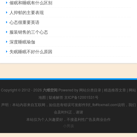
催眠和睡眠有什么区别
人抑郁的主要表现
心态很重要英语
服装销售的三个心态
深度睡眠瑜伽
失眠睡眠不好什么原因
Copyright © 2012 - 2026
六维空间
Powered by
网站分类目录
|
精选推荐文章
|
网站
地图
|
疑难解答
京ICP备12001531号
声明：本站内容来自互联网，如信息有错误可发邮件到f_fb#foxmail.com说明，我们
会及时纠正，谢谢
本站仅为个人兴趣爱好，不接盈利性广告及商业合作
小男孩