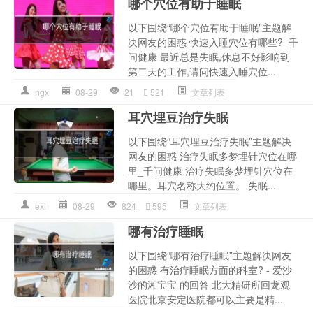
哪个穴位有助于睡眠
以下围绕“哪个穴位有助于睡眠”主题解
决网友的困惑 快速入睡穴位有哪些?_千
问健康 最近总是失眠,休息不好影响到
第二天的工作,请问快速入睡穴位...
ngx
08-29
21
521
文章列表
耳穴埋豆治疗失眠
以下围绕“耳穴埋豆治疗失眠”主题解决
网友的困惑 治疗失眠多梦埋针穴位在哪
里_千问健康 治疗失眠多梦埋针穴位在
哪里。耳穴名称大约位置。 失眠...
exl
08-29
824
595
文章列表
哪有治疗睡眠
以下围绕“哪有治疗睡眠”主题解决网友
的困惑 有治疗睡眠方面的科室? - 爱沙
沙的湘宝宝 的回答 北大精研所回龙观
医院北京安定医院都可以主要是精...