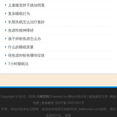
儿童睡觉脖子跳动明显
复杂睡眠行为
长期失眠怎么治疗最好
焦虑性精神障碍
孩子抑郁焦虑怎么办
什么的睡眠质量
得焦虑抑郁有哪些症状
7小时睡眠法
Copyright © 2012 - 2026
六维空间
Powered by
网站分类目录
|
精选推荐文章
|
网站
地图
|
疑难解答
京ICP备12001531号
声明：本站内容来自互联网，如信息有错误可发邮件到f_fb#foxmail.com说明，我们
会及时纠正，谢谢