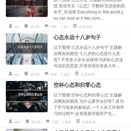
惑 英语作文《心态》字数80无语病初四
水平_作业帮 Everything in this world,y
ou can look at it two conc...
xtz
08-29
785
50
文章列表
心态永远十八岁句子
以下围绕“心态永远十八岁句子”主题解
决网友的困惑 十八岁的心态是什么意
思? 不管多少岁永远保持18岁的心态这
句话的意思是,不管你现在有多大年...
xty
08-29
968
222
文章列表
空杯心态和归零心态
以下围绕“空杯心态和归零心态”主题解
决网友的困惑 为什么要学会归零? 是为
了学习很多的新知识 一个人在工作和学
习的过程中,会有很多经验所产生...
kbx
08-29
108
268
文章列表