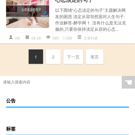
以下围绕“心态淡定的句子”主题解决网
友的困惑 淡定从容坦然面对人生句子-
作业解答-醉学网 1. 没有什么是无法克
服的,只要你保持淡定从容的心态...
xtd
08-28
580
589
文章列表
1
2
下一页
尾页
☚
公告
标签