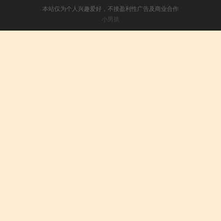
本站仅为个人兴趣爱好，不接盈利性广告及商业合作
小男孩