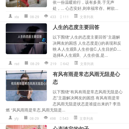
依一份温暖前行，该有多美.于无声
处，... 心态安好,则幸福常存。树欲...
xta
08-29
433
111
文章列表
人生的态度主要回答
以下围绕“人生的态度主要回答”主题解
决网友的困惑 人生态度是()的表现和反
映.A.人生观B.人生价值C.人生目的D....
选择A.人生观B、人生价值,是...
rsd
08-29
219
642
文章列表
有风有雨是常态风雨无阻是心
态
以下围绕“有风有雨是常态风雨无阻是心
态”主题解决网友的困惑 有风有雨是常
态风雨无阻是状态是谁提出来的? 李浩
燃 “风风雨雨是常态,风雨无阻是...
yfy
08-29
498
543
文章列表
心态淡定的句子