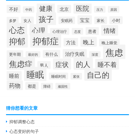
健康
医院
不好
北京
压力
原因
中药
孩子
宝宝
小时
女人
安眠药
家长
多梦
心态
心理
情绪
患者
心理治疗
态度
抑郁症
抑郁
晚上
方法
晚上睡觉
焦虑
治疗失眠
有什么
更年期
最好的
深度
焦虑症
的人
症状
睡不着
男人
睡眠
自己的
睡前
睡眠时间
紧张
药物
都是
障碍
顽固性
猜你想看的文章
抑郁调整心态
心态变好的句子