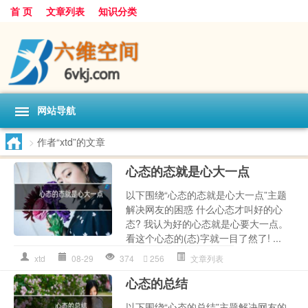
首 页
文章列表
知识分类
网站导航
>
作者“xtd”的文章
心态的态就是心大一点
以下围绕“心态的态就是心大一点”主题
解决网友的困惑 什么心态才叫好的心
态? 我认为好的心态就是心要大一点。
看这个心态的(态)字就一目了然了! ...
xtd
08-29
374
256
文章列表
心态的总结
以下围绕“心态的总结”主题解决网友的