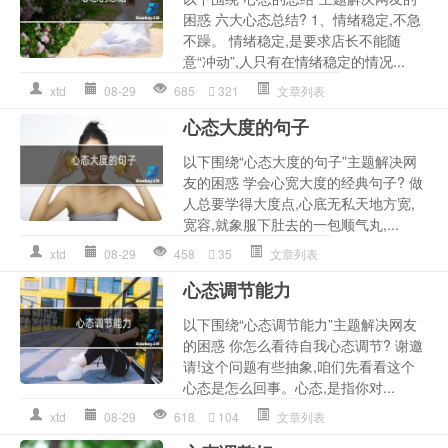
困惑 六大心态总结? 1、情绪稳定,不急
不躁。 情绪稳定,是要求店长不能随
意“冲动”,人只有在情绪稳定的情况...
xtd
08-29
685
321
文章列表
心态大度的句子
以下围绕“心态大度的句子”主题解决网
友的困惑 学会心宽大度的经典句子? 做
人总要学得大度点,心底无私天地方宽,
宽容,就象服下肚去的一包顺气丸,...
xtd
08-29
458
35
文章列表
心态调节能力
以下围绕“心态调节能力”主题解决网友
的困惑 你怎么看待自我心态调节? 谢邀
请!这个问题有些抽象,咱们先看看这个
心态是怎么回事。心态,是指你对...
xtd
08-29
618
104
文章列表