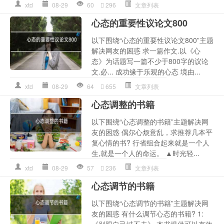
xtd
08-29
60
296
文章列表
心态的重要性议论文800
以下围绕“心态的重要性议论文800”主题
解决网友的困惑 求一篇作文.以《心
态》为话题写一篇不少于800字的议论
文.必... 成功缘于乐观的心态 境由...
xtd
08-29
64
655
文章列表
心态调整的书籍
以下围绕“心态调整的书籍”主题解决网
友的困惑 偶尔心烦意乱，求推荐几本平
复心情的书? 行省组合起来就是一个人
生,就是一个人的命运。 ▲时光轻...
xtd
08-29
57
236
文章列表
心态调节的书籍
以下围绕“心态调节的书籍”主题解决网
友的困惑 有什么调节心态的书籍? 1:
《别跟自己过不去》 本书提供可以有效