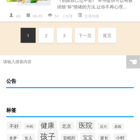
排除“坏”情绪的方法,让你不再心理...
xtd
08-29
54
578
文章列表
1
2
3
下一页
尾页
☚
公告
标签
健康
医院
不好
北京
压力
原因
中药
孩子
宝宝
小时
女人
安眠药
家长
多梦