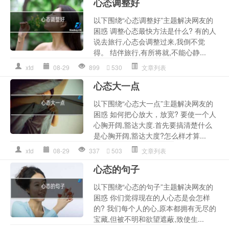
心态调整好
以下围绕“心态调整好”主题解决网友的
困惑 调整心态最快方法是什么? 有的人
说去旅行,心态会调整过来,我倒不觉
得。 结伴旅行,有所将就,不能心静...
xtd
08-29
899
530
文章列表
心态大一点
以下围绕“心态大一点”主题解决网友的
困惑 如何把心放大，放宽? 要使一个人
心胸开阔,豁达大度.首先要搞清楚什么
是心胸开阔,豁达大度?怎么样才算...
xtd
08-29
337
503
文章列表
心态的句子
以下围绕“心态的句子”主题解决网友的
困惑 你们觉得现在的人心态是会怎样
的? 我们每个人的心,原本都拥有无尽的
宝藏,但被不明和欲望遮蔽,致使生...