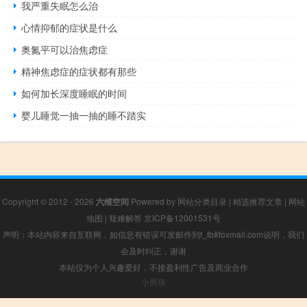
我严重失眠怎么治
心情抑郁的症状是什么
奥氮平可以治焦虑症
精神焦虑症的症状都有那些
如何加长深度睡眠的时间
婴儿睡觉一抽一抽的睡不踏实
Copyright © 2012 - 2026
六维空间
Powered by
网站分类目录
|
精选推荐文章
|
网站
地图
|
疑难解答
京ICP备12001531号
声明：本站内容来自互联网，如信息有错误可发邮件到f_fb#foxmail.com说明，我们
会及时纠正，谢谢
本站仅为个人兴趣爱好，不接盈利性广告及商业合作
小男孩