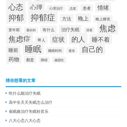
心态
心理
情绪
患者
心理治疗
态度
抑郁症
抑郁
晚上
方法
晚上睡觉
焦虑
治疗失眠
有什么
更年期
最好的
深度
焦虑症
的人
症状
睡不着
男人
睡眠
自己的
睡前
睡眠时间
紧张
药物
都是
障碍
顽固性
猜你想看的文章
吃什么能治疗失眠
高中生天天失眠怎么治疗
崔眠曲治疗失眠轻音乐
八大心态八大心态