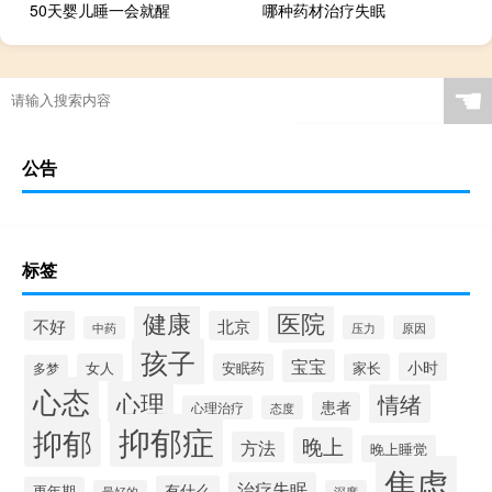
50天婴儿睡一会就醒
哪种药材治疗失眠
☚
公告
标签
健康
医院
不好
北京
压力
原因
中药
孩子
宝宝
小时
女人
安眠药
家长
多梦
心态
心理
情绪
患者
心理治疗
态度
抑郁症
抑郁
晚上
方法
晚上睡觉
焦虑
治疗失眠
有什么
更年期
最好的
深度