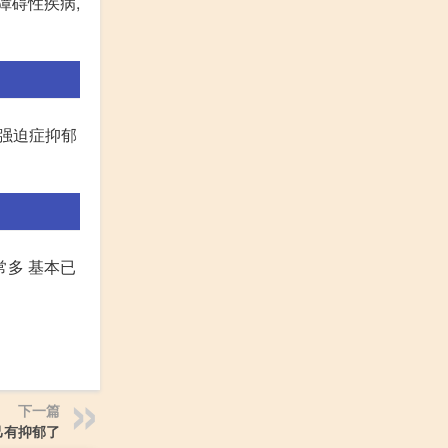
障碍性疾病,
。强迫症抑郁
常多 基本已
下一篇
己有抑郁了