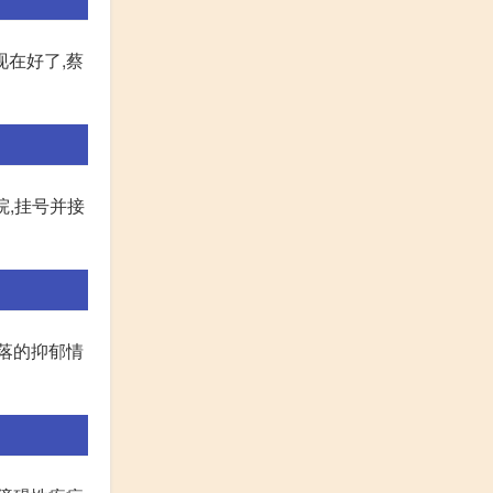
现在好了,蔡
院,挂号并接
落的抑郁情