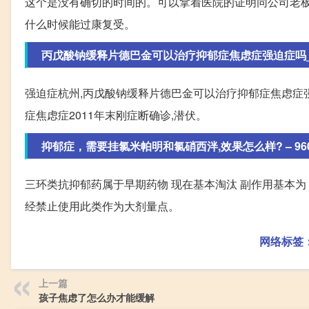
这个是没有确切的时间的。可以拿着医院的证明同公司老板
什么时候能过康复受。
丙戊酸钠缓释片德巴金可以治疗抑郁症焦虑症强迫症吗
强迫症杭州,丙戊酸钠缓释片德巴金可以治疗抑郁症焦虑症强
症焦虑症2011年末刚症断确诊,潜伏。
抑郁症，需要挂氯米帕明和氯硝西泮,效果怎么样? – 960化
三环类抗抑郁药属于早期药物 现在基本淘汰 副作用基本为 口
经禁止使用此类作为大剂量点。
网络标签
上一篇
孩子焦虑了怎么办才能缓解