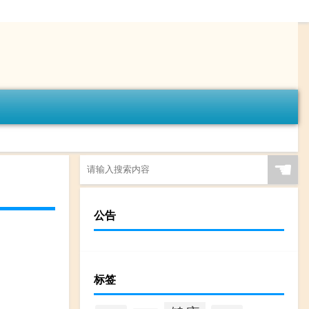
☚
公告
标签