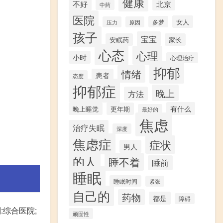
健康
不好
北京
中药
医院
女人
多梦
压力
原因
孩子
宝宝
安眠药
家长
心态
心理
小时
心理治疗
抑郁
情绪
患者
态度
抑郁症
晚上
方法
有什么
晚上睡觉
更年期
最好的
焦虑
治疗失眠
深度
焦虑症
症状
男人
的人
睡不着
睡前
睡眠
睡眠时间
紧张
自己的
药物
都是
障碍
:综合医院;
顽固性