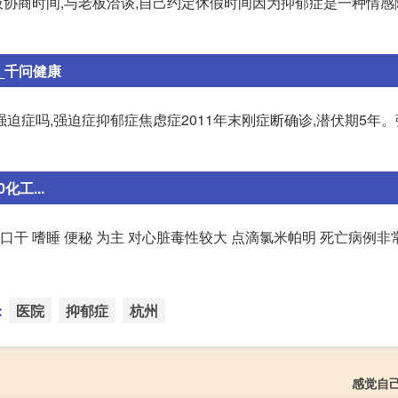
协商时间,与老板洽谈,自己约定休假时间因为抑郁症是一种情感
_千问健康
迫症吗,强迫症抑郁症焦虑症2011年末刚症断确诊,潜伏期5年
工...
干 嗜睡 便秘 为主 对心脏毒性较大 点滴氯米帕明 死亡病例非
：
医院
抑郁症
杭州
感觉自