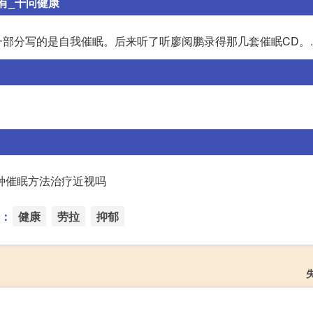
有_千问健康
部分写的是自我催眠。后来听了听廖阅鹏录得那几套催眠CD。
种催眠方法治疗近视吗
：
健康
劳拉
抑郁