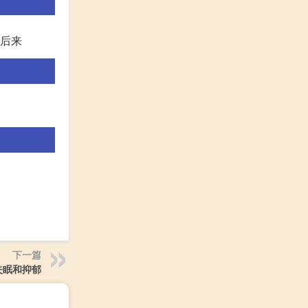
.后来
下一篇
失眠和抑郁