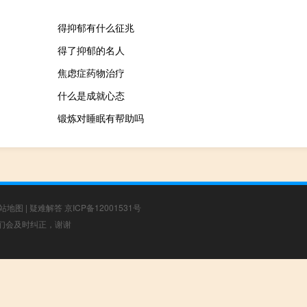
得抑郁有什么征兆
得了抑郁的名人
焦虑症药物治疗
什么是成就心态
锻炼对睡眠有帮助吗
站地图
|
疑难解答
京ICP备12001531号
，我们会及时纠正，谢谢