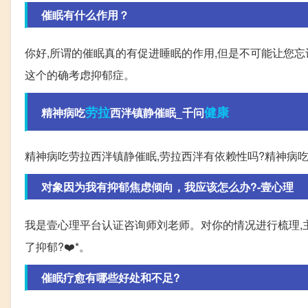
催眠有什么作用？
你好,所谓的催眠真的有促进睡眠的作用,但是不可能让您忘
这个的确考虑抑郁症。
劳拉
健康
精神病吃
西泮镇静催眠_千问
精神病吃劳拉西泮镇静催眠,劳拉西泮有依赖性吗?精神病吃
对象因为我有抑郁焦虑倾向，我应该怎么办?-壹心理
我是壹心理平台认证咨询师刘老师。对你的情况进行梳理,主要
了抑郁?❤️*。
催眠疗愈有哪些好处和不足?