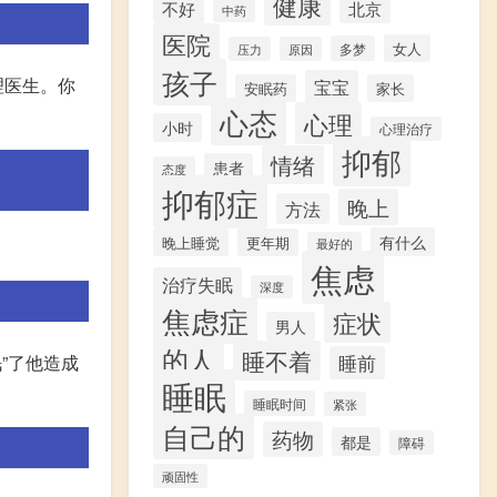
健康
不好
北京
中药
医院
女人
多梦
压力
原因
孩子
理医生。你
宝宝
安眠药
家长
心态
心理
小时
心理治疗
抑郁
情绪
患者
态度
抑郁症
晚上
方法
有什么
晚上睡觉
更年期
最好的
焦虑
治疗失眠
深度
焦虑症
症状
男人
的人
睡不着
”了他造成
睡前
睡眠
睡眠时间
紧张
自己的
药物
都是
障碍
顽固性