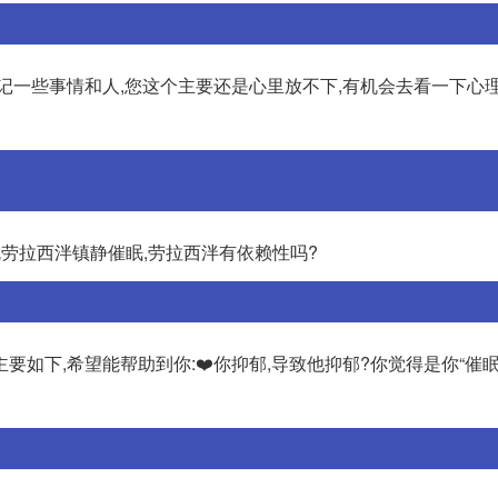
记一些事情和人,您这个主要还是心里放不下,有机会去看一下心
劳拉西泮镇静催眠,劳拉西泮有依赖性吗?
如下,希望能帮助到你:❤️你抑郁,导致他抑郁?你觉得是你“催眠