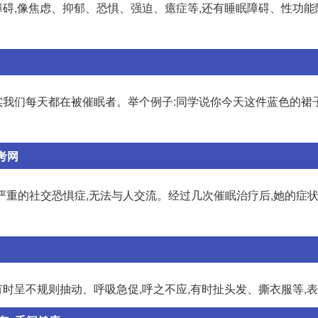
碍,像焦虑、抑郁、恐惧、强迫、癔症等,还有睡眠障碍、性功能
我们每天都在被催眠者。举个例子:同学说你今天这件蓝色的裙
考网
有严重的社交恐惧症,无法与人交流。经过几次催眠治疗后,她的症
有时呈不规则抽动、呼吸急促,呼之不应,有时扯头发、撕衣服等,