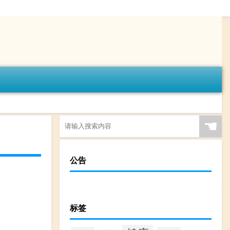
☚
公告
标签