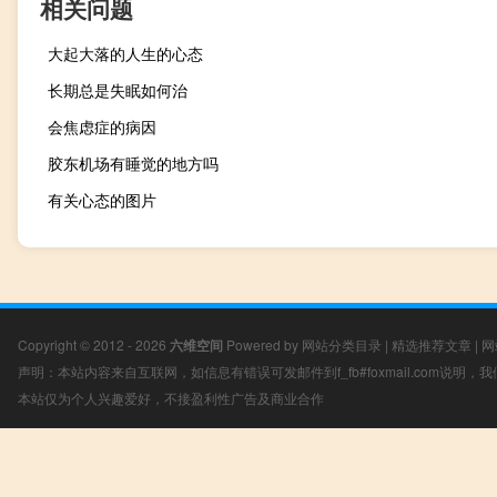
相关问题
大起大落的人生的心态
长期总是失眠如何治
会焦虑症的病因
胶东机场有睡觉的地方吗
有关心态的图片
Copyright © 2012 - 2026
六维空间
Powered by
网站分类目录
|
精选推荐文章
|
网
声明：本站内容来自互联网，如信息有错误可发邮件到f_fb#foxmail.com说明
本站仅为个人兴趣爱好，不接盈利性广告及商业合作