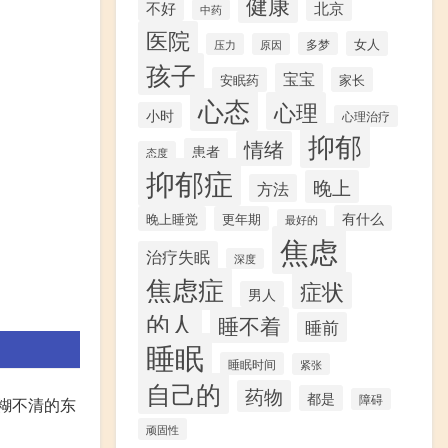
健康
不好
北京
中药
医院
女人
多梦
压力
原因
孩子
宝宝
安眠药
家长
心态
心理
小时
心理治疗
抑郁
情绪
患者
态度
抑郁症
晚上
方法
有什么
晚上睡觉
更年期
最好的
焦虑
治疗失眠
深度
焦虑症
症状
男人
的人
睡不着
睡前
睡眠
睡眠时间
紧张
自己的
药物
都是
障碍
模糊不清的东
顽固性