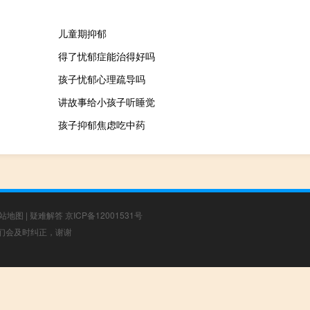
儿童期抑郁
得了忧郁症能治得好吗
孩子忧郁心理疏导吗
讲故事给小孩子听睡觉
孩子抑郁焦虑吃中药
站地图
|
疑难解答
京ICP备12001531号
，我们会及时纠正，谢谢