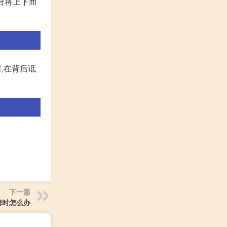
,吾将上下而
,在背后诋
下一篇
虑时怎么办