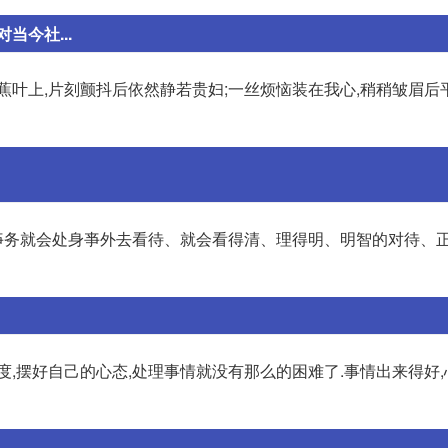
今社...
蕉叶上,片刻颤抖后依然静若贵妇;一丝烦恼装在我心,稍稍皱眉后
亊务就会处身亊外去看待、就会看得清、理得明、明智的对待、
,摆好自己的心态,处理事情就没有那么的困难了.事情出来得好,