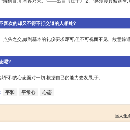
“海纳百川,有容乃大。”——出自《庄子》 2、“路漫漫其修远兮
不喜欢的却又不得不打交道的人相处?
交、点头之交,做到基本的礼仪要求即可,但不可视而不见、故意躲避
态呢?
以平和的心态面对一切,根据自己的能力去发展,于。
：
平和
平常心
心态
当人焦