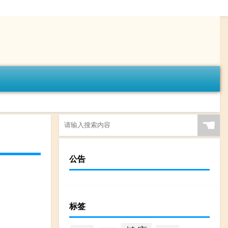
☚
公告
标签