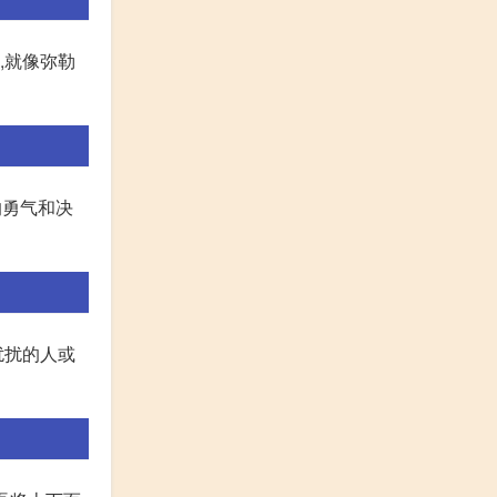
,就像弥勒
的勇气和决
扰扰的人或