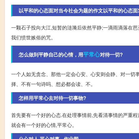
以平和的心态面对当今社会为题的作文以平和的心态面对当
一颗石子投向大江,短暂的涟漪后依然平静;一滴雨滴落在芭
我们愤世嫉俗的咒。
平常心
怎么做到平静自己的心情，用
对待一切?
一个人如无贪念、那他一定会心安、心安则会静、对一切
择、不有一句诗吗、想必都会读、不。
怎样用平常心去对待一切事物?
首先要有一个好的心态.在处理事情前,先看清事情的严重程度
就会有一个好的心情,平常心。
公心对人,平心对事._作业帮