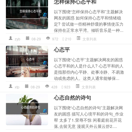
怎样保持心态平和
以下围绕“怎样保持心态平和”主题解决
网友的困惑 如何保持心态平和情绪稳
定? 尝试做一些精神舒缓的事情使压力
保持在正常水平湾。倾听音乐是一种...
zyb
08-29
972
210
文章列表
心态平
以下围绕“心态平”主题解决网友的困惑
心态平和的人是什么人? 心态平和的人
是指那些内心平静、处事冷静、不易激
动或焦虑的人。这类人通常能够保...
xtp
08-29
428
923
文章列表
心态自然的诗句
以下围绕“心态自然的诗句”主题解决网
友的困惑 描写人心境平和的诗句_作业
帮 太多了1.荣辱不惊 闲看庭前花开花
落,去留无意 漫观天外云展云舒2....