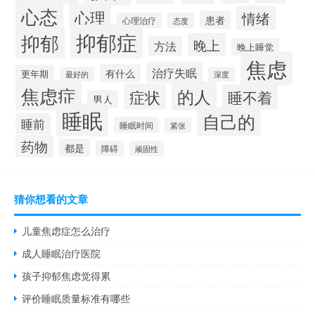
心态
心理
情绪
患者
心理治疗
态度
抑郁症
抑郁
晚上
方法
晚上睡觉
焦虑
治疗失眠
有什么
更年期
最好的
深度
焦虑症
的人
症状
睡不着
男人
睡眠
自己的
睡前
睡眠时间
紧张
药物
都是
障碍
顽固性
猜你想看的文章
儿童焦虑症怎么治疗
成人睡眠治疗医院
孩子抑郁焦虑觉得累
评价睡眠质量标准有哪些