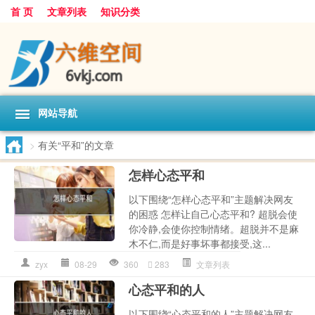
首 页
文章列表
知识分类
网站导航
>
有关“平和”的文章
怎样心态平和
以下围绕“怎样心态平和”主题解决网友
的困惑 怎样让自己心态平和? 超脱会使
你冷静,会使你控制情绪。超脱并不是麻
木不仁,而是好事坏事都接受,这...
zyx
08-29
360
283
文章列表
心态平和的人
以下围绕“心态平和的人”主题解决网友