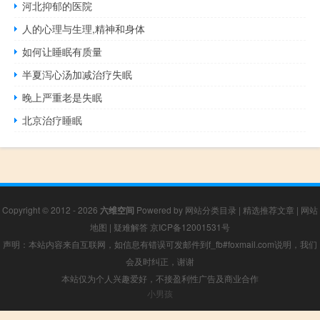
河北抑郁的医院
人的心理与生理,精神和身体
如何让睡眠有质量
半夏泻心汤加减治疗失眠
晚上严重老是失眠
北京治疗睡眠
Copyright © 2012 - 2026
六维空间
Powered by
网站分类目录
|
精选推荐文章
|
网站
地图
|
疑难解答
京ICP备12001531号
声明：本站内容来自互联网，如信息有错误可发邮件到f_fb#foxmail.com说明，我们
会及时纠正，谢谢
本站仅为个人兴趣爱好，不接盈利性广告及商业合作
小男孩