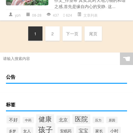
之感,首先是缘自内心的安静. 这...
yph
08-28
437
624
文章列表
1
2
下一页
尾页
☚
公告
标签
健康
医院
不好
北京
压力
原因
中药
孩子
宝宝
小时
女人
安眠药
家长
多梦