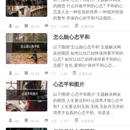
的困惑 什么叫做平和的心态? 平和的心
态是人生一种至高的境界,一种面对世俗
的繁华,常保内心的平和与达观的...
xtp
08-29
313
862
文章列表
怎么能心态平和
以下围绕“怎么能心态平和”主题解决网
友的困惑 如何让自己始终保持着平和的
心态? 如何让自己始终保持着平和的心
态呢? 首先,要明白“保持平和心态...
zln
08-29
117
59
文章列表
心态平和图片
以下围绕“心态平和图片”主题解决网友
的困惑 人生要达到什么境界才能心态平
和? 人生要达到无我,无情,无欲亦无求的
境界才会真的心态平和。但是这...
xtp
08-29
122
727
文章列表