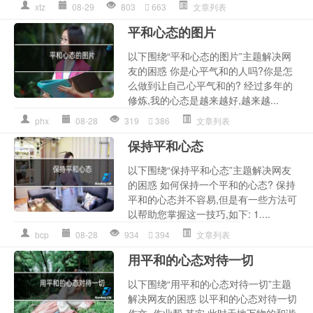
xtz
08-29
803
663
文章列表
平和心态的图片
以下围绕“平和心态的图片”主题解决网
友的困惑 你是心平气和的人吗?你是怎
么做到让自己心平气和的? 经过多年的
修炼,我的心态是越来越好,越来越...
phx
08-28
319
386
文章列表
保持平和心态
以下围绕“保持平和心态”主题解决网友
的困惑 如何保持一个平和的心态? 保持
平和的心态并不容易,但是有一些方法可
以帮助您掌握这一技巧,如下: 1....
bcp
08-28
934
394
文章列表
用平和的心态对待一切
以下围绕“用平和的心态对待一切”主题
解决网友的困惑 以平和的心态对待一切
作文_作业帮 其实,此时天地万物的和谐