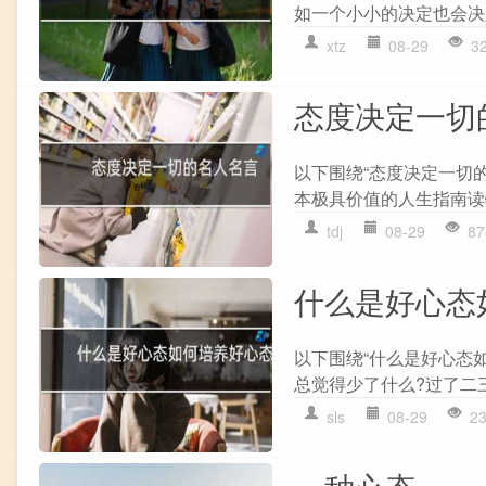
如一个小小的决定也会决定
xtz
08-29
3
态度决定一切
以下围绕“态度决定一切
本极具价值的人生指南读物
tdj
08-29
87
什么是好心态
以下围绕“什么是好心态
总觉得少了什么?过了二三
sls
08-29
2