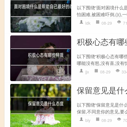
以下围绕“面对困境什么
怕困难,被困难吓倒,()(),一
ldk
08-29
7
积极心态有哪
以下围绕“积极心态有哪
哪能没有怒,没有喜,没有忧,
jjx
08-29
33
保留意见是什
以下围绕“保留意见是什么
保留,不同意你的意见,要么
bly
08-29
7