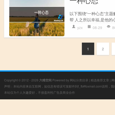
一种心态
以下围绕“一种心态”主题
帮 人之所以幸福,是他的心
yzx
08-29
8
1
2
Copyright © 2012 - 2026
六维空间
Powered by
网站分类目录
|
精选推荐文章
|
网
声明：本站内容来自互联网，如信息有错误可发邮件到f_fb#foxmail.com说明
本站仅为个人兴趣爱好，不接盈利性广告及商业合作