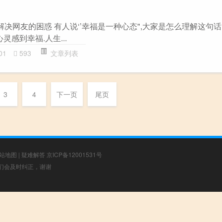
解决网友的困惑 有人说‘’幸福是一种心态",大家是怎么理解这句话
灵感到幸福.人生...
01
593
文章列表
3
4
下一页
尾页
站地图
|
疑难解答
京ICP备12001531号
，我们会及时纠正，谢谢