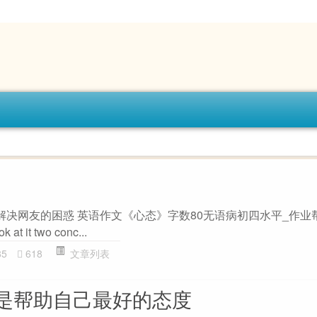
决网友的困惑 英语作文《心态》字数80无语病初四水平_作业帮 Eve
k at it two conc...
85
618
文章列表
是帮助自己最好的态度