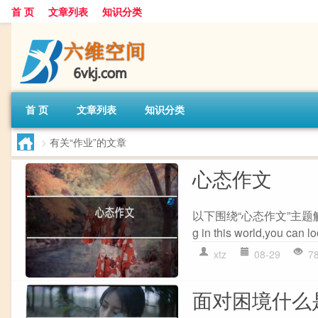
首 页
文章列表
知识分类
首 页
文章列表
知识分类
>
有关“作业”的文章
心态作文
以下围绕“心态作文”主题解
g in this world,you can loo
xtz
08-29
7
面对困境什么