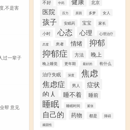
健康
不好
北京
中药
度,不是害
医院
女人
多梦
压力
原因
孩子
宝宝
安眠药
家长
心态
心理
小时
心理治疗
抑郁
情绪
患者
态度
抑郁症
晚上
方法
人过一辈子
有什么
晚上睡觉
更年期
最好的
焦虑
治疗失眠
深度
焦虑症
症状
男人
的人
睡不着
睡前
睡眠
睡眠时间
紧张
业帮 意见
自己的
药物
都是
障碍
顽固性