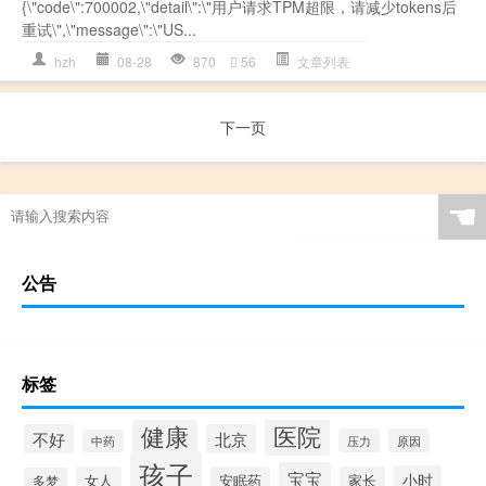
{\"code\":700002,\"detail\":\"用户请求TPM超限，请减少tokens后
重试\",\"message\":\"US...
hzh
08-28
870
56
文章列表
下一页
☚
公告
标签
健康
医院
不好
北京
压力
原因
中药
孩子
宝宝
小时
女人
安眠药
家长
多梦