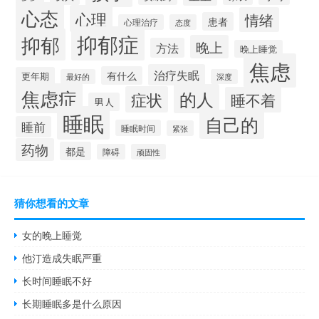
心态
心理
情绪
患者
心理治疗
态度
抑郁症
抑郁
晚上
方法
晚上睡觉
焦虑
治疗失眠
有什么
更年期
最好的
深度
焦虑症
的人
症状
睡不着
男人
睡眠
自己的
睡前
睡眠时间
紧张
药物
都是
障碍
顽固性
猜你想看的文章
女的晚上睡觉
他汀造成失眠严重
长时间睡眠不好
长期睡眠多是什么原因