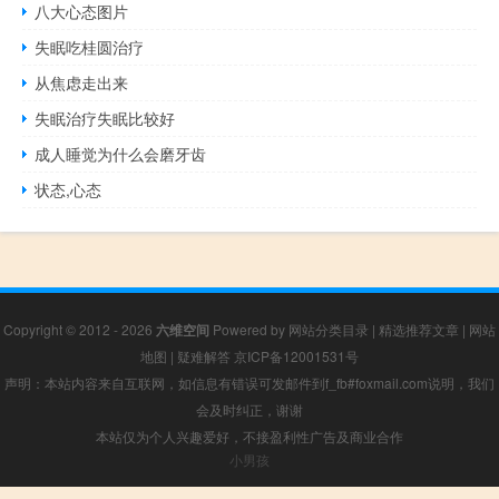
八大心态图片
失眠吃桂圆治疗
从焦虑走出来
失眠治疗失眠比较好
成人睡觉为什么会磨牙齿
状态,心态
Copyright © 2012 - 2026
六维空间
Powered by
网站分类目录
|
精选推荐文章
|
网站
地图
|
疑难解答
京ICP备12001531号
声明：本站内容来自互联网，如信息有错误可发邮件到f_fb#foxmail.com说明，我们
会及时纠正，谢谢
本站仅为个人兴趣爱好，不接盈利性广告及商业合作
小男孩