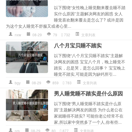
以下围绕“女性晚上睡觉翻来覆去睡不踏
实什么原因”主题解决网友的困惑 女人
睡觉喜欢翻来覆去是怎么了? 或许是因
为这个女人睡觉不舒服又或者心里...
nxw
08-29
79
732
文章列表
八个月宝贝睡不踏实
以下围绕“八个月宝贝睡不踏实”主题解
决网友的困惑 宝宝八个月，晚上睡觉不
踏实，总是哭，是怎么回事？ 宝宝晚上
睡觉不踏实,可能是因为缺钙所引...
bgy
08-29
859
783
文章列表
男人睡觉睡不踏实是什么原因
以下围绕“男人睡觉睡不踏实是什么原
因”主题解决网友的困惑 为什么老公在
家就睡得不踏实? 可能你老公经常不在
家,所以家中突然多了一个人,你有些...
nrs
08-29
80
877
文章列表