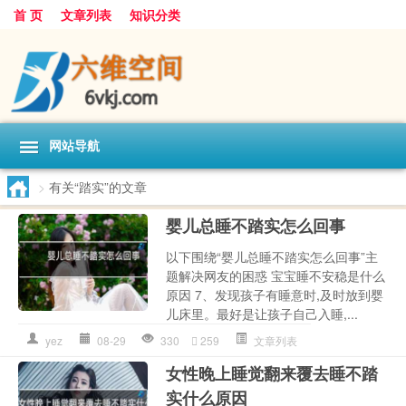
首 页
文章列表
知识分类
网站导航
>
有关“踏实”的文章
婴儿总睡不踏实怎么回事
以下围绕“婴儿总睡不踏实怎么回事”主
题解决网友的困惑 宝宝睡不安稳是什么
原因 7、发现孩子有睡意时,及时放到婴
儿床里。最好是让孩子自己入睡,...
yez
08-29
330
259
文章列表
女性晚上睡觉翻来覆去睡不踏
实什么原因