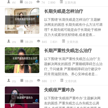
rht
08-29
74
890
文章列表
长期失眠是怎样治疗
以下围绕“长期失眠是怎样治疗”主题解
决网友的困惑 长期失眠有什么方法可调
理? 长期失眠可能是由于长期处于精神
压力大或紧张忧郁情绪,或者是夜...
zrs
08-29
845
831
文章列表
长期严重性失眠怎么治疗
以下围绕“长期严重性失眠怎么治疗”主
题解决网友的困惑 严重睡眠障碍怎么治
疗_千问健康 严重睡眠障碍治疗建议中
药常用滋阴清热、养心安神或者是...
zry
08-29
686
17
文章列表
失眠很严重咋办
以下围绕“失眠很严重咋办”主题解决网
友的困惑 严重失眠怎么办失眠怎么调
理？ 失眠严重,需要从多方面来调理,首