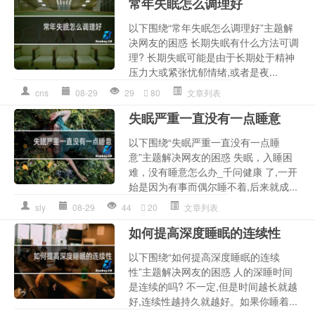
常年失眠怎么调理好
以下围绕“常年失眠怎么调理好”主题解
决网友的困惑 长期失眠有什么方法可调
理? 长期失眠可能是由于长期处于精神
压力大或紧张忧郁情绪,或者是夜...
cns
08-29
29
80
文章列表
失眠严重一直没有一点睡意
以下围绕“失眠严重一直没有一点睡
意”主题解决网友的困惑 失眠，入睡困
难，没有睡意怎么办_千问健康 了,一开
始是因为有事而偶尔睡不着,后来就成...
sly
08-29
44
20
文章列表
如何提高深度睡眠的连续性
以下围绕“如何提高深度睡眠的连续
性”主题解决网友的困惑 人的深睡时间
是连续的吗? 不一定,但是时间越长就越
好,连续性越持久就越好。如果你睡着...