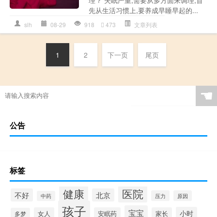
先从生活习惯上,要养成早睡早起的...
slh
08-29
918
473
文章列表
1
2
下一页
尾页
☚
公告
标签
健康
医院
不好
北京
压力
原因
中药
孩子
宝宝
小时
女人
安眠药
家长
多梦