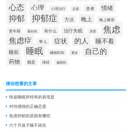
心态
心理
情绪
患者
心理治疗
态度
抑郁症
抑郁
晚上
方法
晚上睡觉
焦虑
治疗失眠
有什么
更年期
最好的
深度
焦虑症
的人
症状
睡不着
男人
睡眠
自己的
睡前
睡眠时间
紧张
药物
都是
障碍
顽固性
猜你想看的文章
快波睡眠所特有的表现是
对待感情的正确态度
焦虑抑郁的原因有哪些
六个月孩子睡不踏实