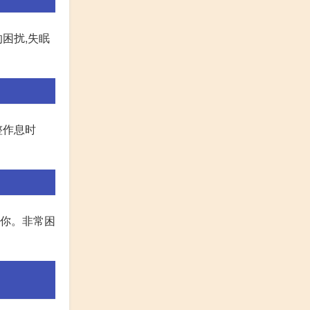
困扰,失眠
整作息时
助你。非常困