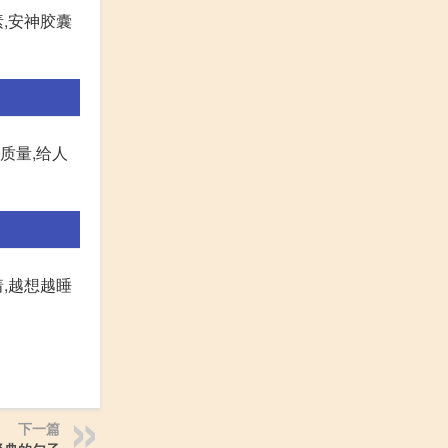
,安神胶囊
质量,给人
,越想越睡
下一篇