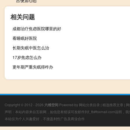
占便宜心态
相关问题
成都治疗焦虑医院哪里的好
看睡眠好医院
长期失眠中医怎么治
17岁焦虑怎么办
更年期严重失眠得咋办
Copyright © 2012 - 2026
六维空间
Powered by
网站分类目录
|
精选推荐文章
|
网
声明：本站内容来自互联网，如信息有错误可发邮件到f_fb#foxmail.com说明
本站仅为个人兴趣爱好，不接盈利性广告及商业合作