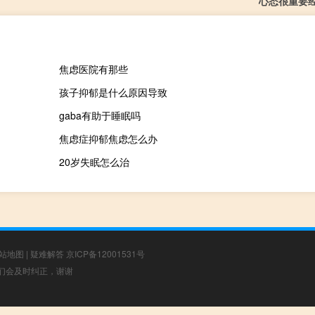
心态很重要
焦虑医院有那些
孩子抑郁是什么原因导致
gaba有助于睡眠吗
焦虑症抑郁焦虑怎么办
20岁失眠怎么治
站地图
|
疑难解答
京ICP备12001531号
，我们会及时纠正，谢谢