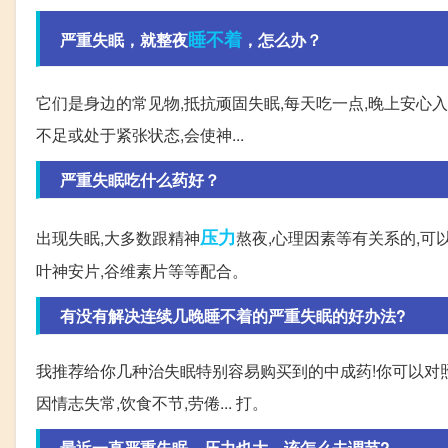
睡不着
严重失眠，就整夜
，怎么办？
它们是身边的常见物,抵抗顽固失眠,每天吃一点,晚上安心
不足或处于紧张状态,会使神...
严重失眠吃什么药好？
压力
出现失眠,大多数跟精神
熬夜,心理因素等有关系的,可
叶神安片,谷维素片等等配合。
有没有解决连续几晚睡不着的严重失眠的好办法?
我推荐给你几种治失眠特别容易购买到的中成药!你可以对照
因情志失常,饮食不节,劳倦... 打。
最近一直严重失眠，压力也大，该怎么去调节?