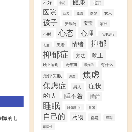
健康
不好
北京
中药
医院
女人
多梦
压力
原因
孩子
宝宝
安眠药
家长
心态
心理
小时
心理治疗
抑郁
情绪
患者
态度
抑郁症
晚上
方法
有什么
晚上睡觉
更年期
最好的
焦虑
治疗失眠
深度
焦虑症
症状
男人
的人
睡不着
睡前
睡眠
睡眠时间
紧张
自己的
药物
都是
刺激的电
障碍
顽固性