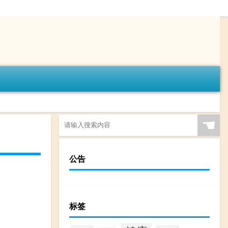
☚
公告
标签