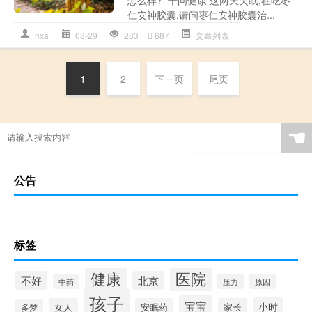
仁安神胶囊,请问枣仁安神胶囊治...
nxa
08-29
283
687
文章列表
1
2
下一页
尾页
☚
公告
标签
健康
医院
不好
北京
压力
原因
中药
孩子
宝宝
小时
女人
安眠药
家长
多梦