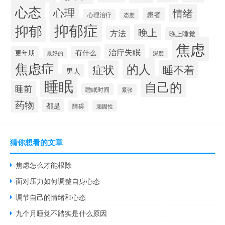
心态
心理
情绪
患者
心理治疗
态度
抑郁症
抑郁
晚上
方法
晚上睡觉
焦虑
治疗失眠
有什么
更年期
最好的
深度
焦虑症
的人
症状
睡不着
男人
睡眠
自己的
睡前
睡眠时间
紧张
药物
都是
障碍
顽固性
猜你想看的文章
焦虑怎么才能根除
面对压力如何调整自身心态
调节自己的情绪和心态
九个月睡觉不踏实是什么原因