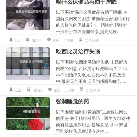
喝什么保健品有助于睡眠
以下围绕“喝什么保健品有助于睡眠”主
题解决网友的困惑 求推荐适合睡眠不好
的人群吃的保健品? 1、钙镁锌 钙镁锌
一般用于加强骨骼健康,提高免疫...
hsl
08-29
633
926
文章列表
吃西比灵治疗失眠
以下围绕“吃西比灵治疗失眠”主题解决
网友的困惑 西比灵治疗失眠吗？ 西比
林不能治疗失眠,在西比林的不良反应
中,最常见的不良反应为嗜睡和疲劳,...
cxb
08-29
288
609
文章列表
强制睡觉的药
以下围绕“强制睡觉的药”主题解决网友
的困惑 关于精神科用药，医生安坦这种
药有抗焦虑作用么 指导意见:<br>安坦
不能治疗焦虑症,没有这种...