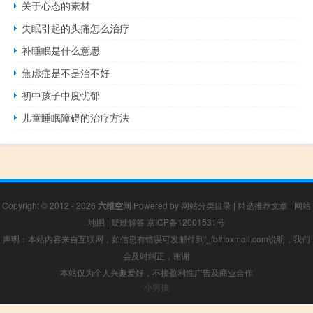
关于心态的素材
失眠引起的头痛怎么治疗
补睡眠是什么意思
焦虑症是不是治不好
初中孩子中度忧郁
儿童睡眠障碍的治疗方法
Copyright © 2012 - 2026
六维空间
Powered by
网站分类目录
|
精选推荐文章
|
网站
地图
|
疑难解答
京ICP备12001531号
声明：本站内容来自互联网，如信息有错误可发邮件到f_fb#foxmail.com说明，我们
会及时纠正，谢谢
本站仅为个人兴趣爱好，不接盈利性广告及商业合作
小男孩