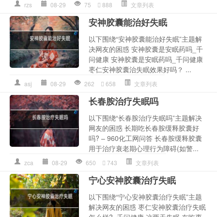
rzs
08-29
75
888
文章列表
安神胶囊能治好失眠
以下围绕“安神胶囊能治好失眠”主题解
决网友的困惑 安神胶囊是安眠药吗_千
问健康 安神胶囊是安眠药吗_千问健康
枣仁安神胶囊治失眠效果好吗？ ...
asj
08-29
262
658
文章列表
长春胺治疗失眠吗
以下围绕“长春胺治疗失眠吗”主题解决
网友的困惑 长期吃长春胺缓释胶囊好
吗? – 960化工网问答 长春胺缓释胶囊
用于治疗衰老期心理行为障碍(如警...
zca
08-29
650
743
文章列表
宁心安神胶囊治疗失眠
以下围绕“宁心安神胶囊治疗失眠”主题
解决网友的困惑 枣仁安神胶囊治疗失眠
怎么样?_千问健康 这两天失眠,在吃枣