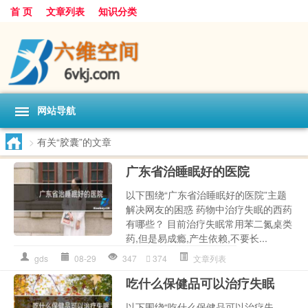
首 页
文章列表
知识分类
网站导航
>
有关“胶囊”的文章
广东省治睡眠好的医院
以下围绕“广东省治睡眠好的医院”主题
解决网友的困惑 药物中治疗失眠的西药
有哪些？ 目前治疗失眠常用苯二氮桌类
药,但是易成瘾,产生依赖,不要长...
gds
08-29
347
374
文章列表
吃什么保健品可以治疗失眠
以下围绕“吃什么保健品可以治疗失