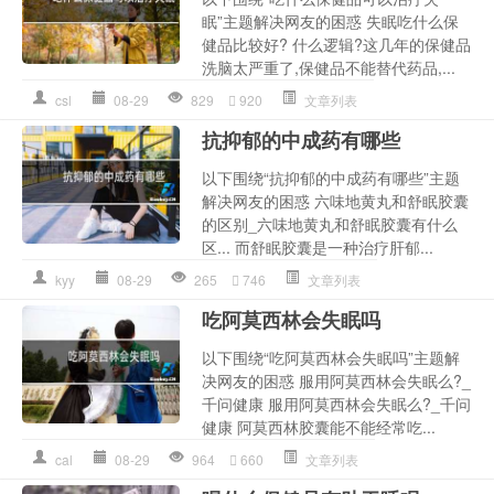
眠”主题解决网友的困惑 失眠吃什么保
健品比较好? 什么逻辑?这几年的保健品
洗脑太严重了,保健品不能替代药品,...
csl
08-29
829
920
文章列表
抗抑郁的中成药有哪些
以下围绕“抗抑郁的中成药有哪些”主题
解决网友的困惑 六味地黄丸和舒眠胶囊
的区别_六味地黄丸和舒眠胶囊有什么
区... 而舒眠胶囊是一种治疗肝郁...
kyy
08-29
265
746
文章列表
吃阿莫西林会失眠吗
以下围绕“吃阿莫西林会失眠吗”主题解
决网友的困惑 服用阿莫西林会失眠么?_
千问健康 服用阿莫西林会失眠么?_千问
健康 阿莫西林胶囊能不能经常吃...
cal
08-29
964
660
文章列表