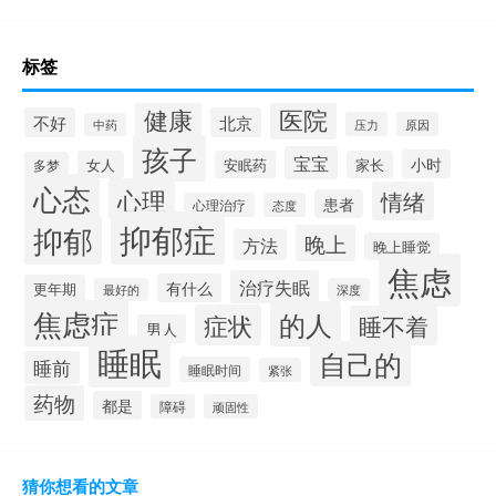
标签
健康
医院
不好
北京
压力
原因
中药
孩子
宝宝
小时
女人
安眠药
家长
多梦
心态
心理
情绪
患者
心理治疗
态度
抑郁症
抑郁
晚上
方法
晚上睡觉
焦虑
治疗失眠
有什么
更年期
最好的
深度
焦虑症
的人
症状
睡不着
男人
睡眠
自己的
睡前
睡眠时间
紧张
药物
都是
障碍
顽固性
猜你想看的文章