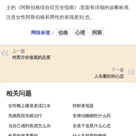
士的《阿斯伯格综合症完全指南》,里面有详细的诊断标准,
注意女性阿斯伯格和男性的表现差别,也。
网络标签：
伯格
心理
阿斯
上一篇
对西方价值观的态度
下一篇
人生最好的心态
相关问题
女性晚上睡觉老流口水
抑郁表现是
失眠医院失眠治疗
安神治睡眠吃什么药
当自己感到焦虑怎么办
女孩子追星什么心态
长期失眠严重吗
什么牛奶帮助睡眠