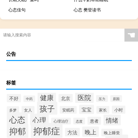
心态佳句
心态 樊登读书
☚
公告
标签
健康
医院
不好
北京
压力
原因
中药
孩子
宝宝
小时
女人
安眠药
家长
多梦
心态
心理
情绪
患者
心理治疗
态度
抑郁症
抑郁
晚上
方法
晚上睡觉