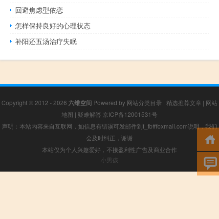
回避焦虑型依恋
怎样保持良好的心理状态
补阳还五汤治疗失眠
Copyright © 2012 - 2026
六维空间
Powered by
网站分类目录
|
精选推荐文章
|
网站
地图
|
疑难解答
京ICP备12001531号
声明：本站内容来自互联网，如信息有错误可发邮件到f_fb#foxmail.com说明，我们
会及时纠正，谢谢
本站仅为个人兴趣爱好，不接盈利性广告及商业合作
小男孩