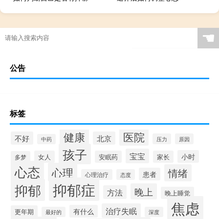
☚
公告
标签
健康
医院
不好
北京
压力
原因
中药
孩子
宝宝
小时
女人
安眠药
家长
多梦
心态
心理
情绪
患者
心理治疗
态度
抑郁症
抑郁
晚上
方法
晚上睡觉
焦虑
治疗失眠
有什么
更年期
最好的
深度