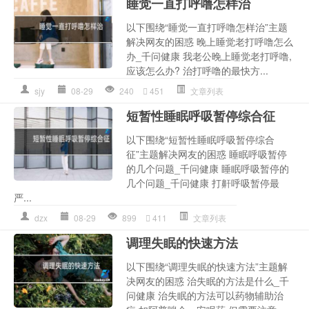
睡觉一直打呼噜怎样治
以下围绕“睡觉一直打呼噜怎样治”主题
解决网友的困惑 晚上睡觉老打呼噜怎么
办_千问健康 我老公晚上睡觉老打呼噜,
应该怎么办? 治打呼噜的最快方...
sjy
08-29
240
451
文章列表
短暂性睡眠呼吸暂停综合征
以下围绕“短暂性睡眠呼吸暂停综合
征”主题解决网友的困惑 睡眠呼吸暂停
的几个问题_千问健康 睡眠呼吸暂停的
几个问题_千问健康 打鼾呼吸暂停最
严...
dzx
08-29
899
411
文章列表
调理失眠的快速方法
以下围绕“调理失眠的快速方法”主题解
决网友的困惑 治失眠的方法是什么_千
问健康 治失眠的方法可以药物辅助治