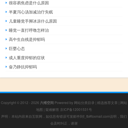
很容易焦虑是什么原因
半夏泻心汤加减治疗失眠
儿童睡觉手脚冰凉什么原因
睡觉一直打呼噜怎样治
高中生自残是抑郁吗
巨婴心态
成人重度抑郁的症状
奋乃静抗抑郁吗
Copyright © 2012 - 2026
六维空间
Powered by
网站分类目录
|
精选推荐文章
|
网站
地图
|
疑难解答
京ICP备12001531号
声明：本站内容来自互联网，如信息有错误可发邮件到f_fb#foxmail.com说明，我们
会及时纠正，谢谢