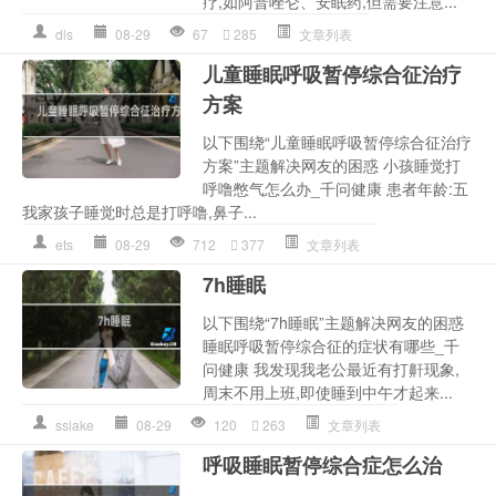
疗,如阿普唑仑、安眠药,但需要注意...
dls
08-29
67
285
文章列表
儿童睡眠呼吸暂停综合征治疗
方案
以下围绕“儿童睡眠呼吸暂停综合征治疗
方案”主题解决网友的困惑 小孩睡觉打
呼噜憋气怎么办_千问健康 患者年龄:五
我家孩子睡觉时总是打呼噜,鼻子...
ets
08-29
712
377
文章列表
7h睡眠
以下围绕“7h睡眠”主题解决网友的困惑
睡眠呼吸暂停综合征的症状有哪些_千
问健康 我发现我老公最近有打鼾现象,
周末不用上班,即使睡到中午才起来...
sslake
08-29
120
263
文章列表
呼吸睡眠暂停综合症怎么治