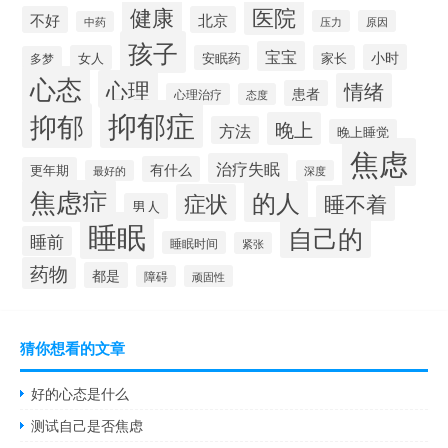
健康
医院
不好
北京
压力
原因
中药
孩子
宝宝
小时
女人
安眠药
家长
多梦
心态
心理
情绪
患者
心理治疗
态度
抑郁症
抑郁
晚上
方法
晚上睡觉
焦虑
治疗失眠
有什么
更年期
最好的
深度
焦虑症
的人
症状
睡不着
男人
睡眠
自己的
睡前
睡眠时间
紧张
药物
都是
障碍
顽固性
猜你想看的文章
好的心态是什么
测试自己是否焦虑