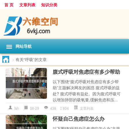
首 页
文章列表
知识分类
网站导航
>
有关“呼吸”的文章
腹式呼吸对焦虑症有多少帮助
以下围绕“腹式呼吸对焦虑症有多少帮
助”主题解决网友的困惑 腹式呼吸的益
处? 腹式呼吸有益处。因为腹式呼吸可
以增加肺部的吸氧量,缓解焦虑和压...
fsh
08-29
438
804
文章列表
怀疑自己焦虑症怎么办
以下围绕“怀疑自己焦虑症怎么办”主题