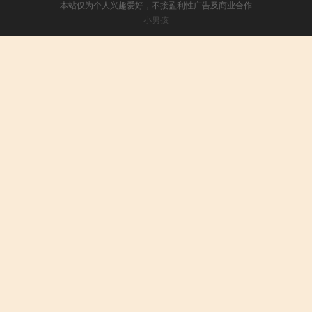
本站仅为个人兴趣爱好，不接盈利性广告及商业合作
小男孩