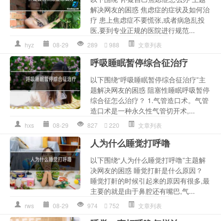
解决网友的困惑 焦虑症的症状及如何治
疗 患上焦虑症不要慌张,或者病急乱投
医,要到专业正规的医院进行规范...
hyz
08-29
289
988
文章列表
呼吸睡眠暂停综合征治疗
以下围绕“呼吸睡眠暂停综合征治疗”主
题解决网友的困惑 阻塞性睡眠呼吸暂停
综合征怎么治疗？ 1.气管造口术。气管
造口术是一种永久性气管切开术,...
hxs
08-29
827
220
文章列表
人为什么睡觉打呼噜
以下围绕“人为什么睡觉打呼噜”主题解
决网友的困惑 睡觉打鼾是什么原因？
睡觉打鼾的时候引起来的原因有很多,最
主要的就是由于鼻腔还有嘴巴,气...
rws
08-29
974
752
文章列表