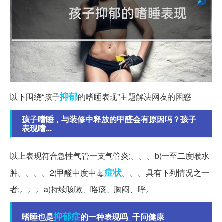
抑郁
以下围绕“孩子
的嗜睡表现”主题解决网友的困惑
孩子嗜睡，与装修中释放的甲醛会有原因吗？孩子
表现嗜...
以上表现符合急性气管一支气管炎;。。。b)一至二度喉水
症状
肿。。。。2)甲醛中度中毒
。。。具有下列情况之一
者:。。。a)持续咳嗽、咯痰、胸闷、呼。
抑郁症
嗜睡也是
的一种表现吗_千问健康