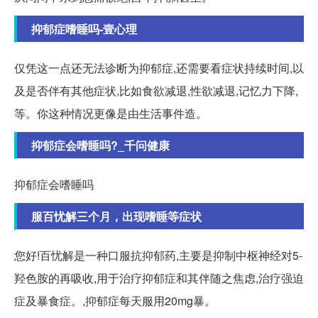
抑郁症嗜睡吗-壹心理
仅凭这一点还无法诊断为抑郁症,还需要看症状持续时间,以
及是否伴有其他症状,比如食欲减退,性欲减退,记忆力下降,
等。你这种情况更像是由生活事件造。
抑郁症会嗜睡吗?_千问健康
抑郁症会嗜睡吗
服百忧解三个月，出现嗜睡等症状
您好!百忧解是一种口服抗抑郁药,主要是抑制中枢神经对5-
羟色胺的再吸收,用于治疗抑郁症和其伴随之焦虑,治疗强迫
症及暴食症。,抑郁症每天服用20mg暴。