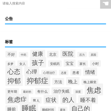
☚
公告
标签
健康
医院
不好
北京
压力
原因
中药
孩子
宝宝
小时
女人
安眠药
家长
多梦
心态
心理
情绪
患者
心理治疗
态度
抑郁症
抑郁
晚上
方法
晚上睡觉
焦虑
治疗失眠
有什么
更年期
最好的
深度
焦虑症
的人
症状
睡不着
男人
睡眠
自己的
睡前
睡眠时间
紧张