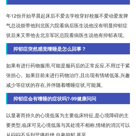
年12份开始早晨起床后不爱去学校穿好校服不爱动爱发脾
气总说烦带他到北医六院看病后医生说他没有明显抑郁症
状后来又带他去北京军区总院看病医生说他有抑郁表现。
抑郁症突然感觉嗜睡是怎么回事？
如果有进行药物服用,可能是服药后的正常反应,不用过于紧
张担心。如果目前未进行药物治疗,且出现有情绪低落,兴趣
减少等症状的存在,并伴随着嗜睡症状,可能属。
抑郁症会有嗜睡的症状吗?-99健康问问
以显著而持久的心境低落为主要临床特征,是心境障碍的主
要类型,临床可见心境低落与其处境不相称,情绪的消沉可以
从闷闷不乐到悲痛欲绝,自卑抑郁,甚至。