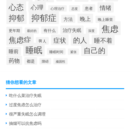
心态
心理
情绪
患者
心理治疗
态度
抑郁症
抑郁
晚上
方法
晚上睡觉
焦虑
治疗失眠
有什么
更年期
最好的
深度
焦虑症
的人
症状
睡不着
男人
睡眠
自己的
睡前
睡眠时间
紧张
药物
都是
障碍
顽固性
猜你想看的文章
吃什么菜治疗失眠
过度焦虑怎么治疗
很严重失眠怎么调理
抽烟可以抗焦虑吗