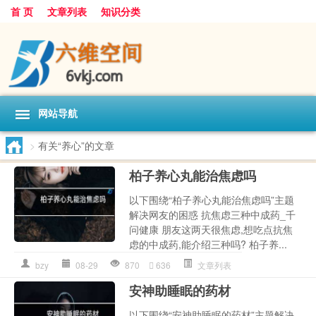
首 页
文章列表
知识分类
网站导航
>
有关“养心”的文章
柏子养心丸能治焦虑吗
以下围绕“柏子养心丸能治焦虑吗”主题
解决网友的困惑 抗焦虑三种中成药_千
问健康 朋友这两天很焦虑,想吃点抗焦
虑的中成药,能介绍三种吗? 柏子养...
bzy
08-29
870
636
文章列表
安神助睡眠的药材
以下围绕“安神助睡眠的药材”主题解决