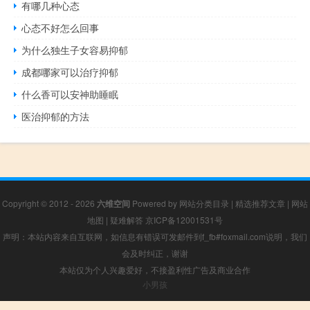
有哪几种心态
心态不好怎么回事
为什么独生子女容易抑郁
成都哪家可以治疗抑郁
什么香可以安神助睡眠
医治抑郁的方法
Copyright © 2012 - 2026
六维空间
Powered by
网站分类目录
|
精选推荐文章
|
网站
地图
|
疑难解答
京ICP备12001531号
声明：本站内容来自互联网，如信息有错误可发邮件到f_fb#foxmail.com说明，我们
会及时纠正，谢谢
本站仅为个人兴趣爱好，不接盈利性广告及商业合作
小男孩