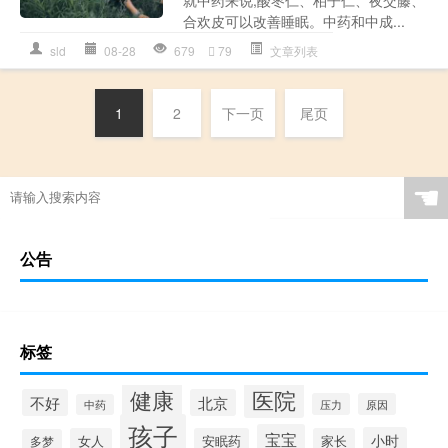
合欢皮可以改善睡眠。中药和中成...
sld
08-28
679
79
文章列表
1
2
下一页
尾页
☚
公告
标签
健康
医院
不好
北京
压力
原因
中药
孩子
宝宝
小时
女人
安眠药
家长
多梦