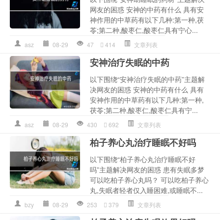
网友的困惑 安神的中药有什么 具有安
神作用的中草药有以下几种:第一种,茯
苓;第二种,酸枣仁,酸枣仁具有宁心...
asz
08-29
47
414
文章列表
安神治疗失眠的中药
以下围绕“安神治疗失眠的中药”主题解
决网友的困惑 安神的中药有什么 具有
安神作用的中草药有以下几种:第一种,
茯苓;第二种,酸枣仁,酸枣仁具有宁...
asz
08-29
430
692
文章列表
柏子养心丸治疗睡眠不好吗
以下围绕“柏子养心丸治疗睡眠不好
吗”主题解决网友的困惑 患有失眠多梦
可以吃柏子养心丸吗？ 可以吃柏子养心
丸,失眠者轻者仅入睡困难,或睡眠不...
bzy
08-29
253
379
文章列表