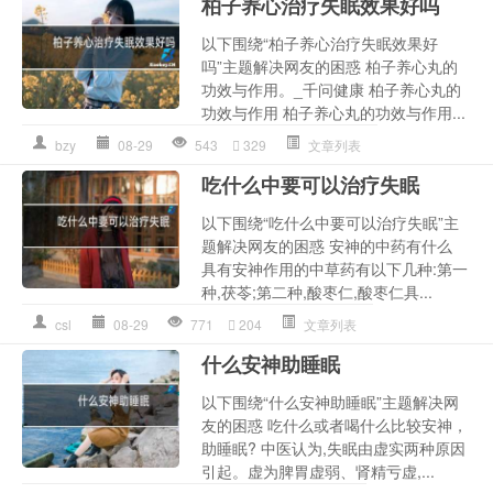
柏子养心治疗失眠效果好吗
以下围绕“柏子养心治疗失眠效果好
吗”主题解决网友的困惑 柏子养心丸的
功效与作用。_千问健康 柏子养心丸的
功效与作用 柏子养心丸的功效与作用...
bzy
08-29
543
329
文章列表
吃什么中要可以治疗失眠
以下围绕“吃什么中要可以治疗失眠”主
题解决网友的困惑 安神的中药有什么
具有安神作用的中草药有以下几种:第一
种,茯苓;第二种,酸枣仁,酸枣仁具...
csl
08-29
771
204
文章列表
什么安神助睡眠
以下围绕“什么安神助睡眠”主题解决网
友的困惑 吃什么或者喝什么比较安神，
助睡眠? 中医认为,失眠由虚实两种原因
引起。虚为脾胃虚弱、肾精亏虚,...