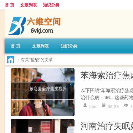
首 页
文章列表
知识分类
首 页
文章列表
知识分类
>
有关“盐酸”的文章
苯海索治疗焦
以下围绕“苯海索治疗焦
治什么病 – 96... 这些
bhs
08-29
8
河南治疗失眠