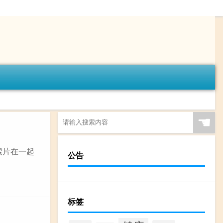
☚
索片在一起
公告
标签