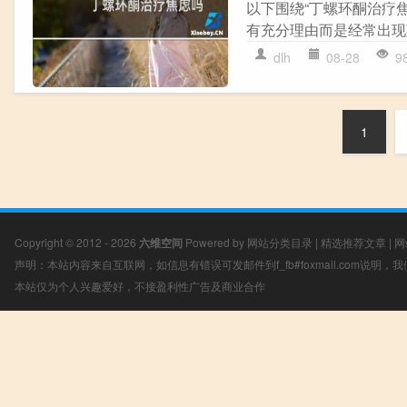
以下围绕“丁螺环酮治疗
有充分理由而是经常出现莫
dlh
08-28
9
1
Copyright © 2012 - 2026
六维空间
Powered by
网站分类目录
|
精选推荐文章
|
网
声明：本站内容来自互联网，如信息有错误可发邮件到f_fb#foxmail.com说明
本站仅为个人兴趣爱好，不接盈利性广告及商业合作