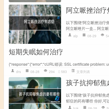
阿立哌挫治疗
以下围绕“阿立哌挫治疗
阿立哌唑片一盒... 阿立哌
alp
08-29
5
短期失眠如何治疗
{"response":{"error":"cURL错误: SSL certificate problem: unab
drs
08-28
294
583
文章列表
孩子抗抑郁焦
以下围绕“孩子抗抑郁焦
郁症的药有哪些 你好,可以
hzk
08-28
5