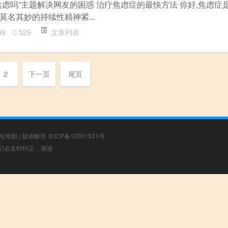
焦虑吗”主题解决网友的困惑 治疗焦虑症的最快方法 你好,焦虑症
名其妙的持续性精神紧...
89
529
文章列表
2
下一页
尾页
站地图
|
疑难解答
京ICP备12001531号
，我们会及时纠正，谢谢