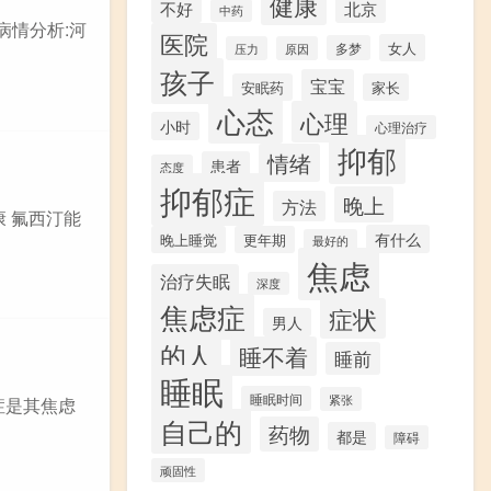
健康
不好
北京
中药
病情分析:河
医院
女人
多梦
压力
原因
孩子
宝宝
安眠药
家长
心态
心理
小时
心理治疗
抑郁
情绪
患者
态度
抑郁症
晚上
方法
 氟西汀能
有什么
晚上睡觉
更年期
最好的
焦虑
治疗失眠
深度
焦虑症
症状
男人
的人
睡不着
睡前
睡眠
睡眠时间
紧张
症是其焦虑
自己的
药物
都是
障碍
顽固性