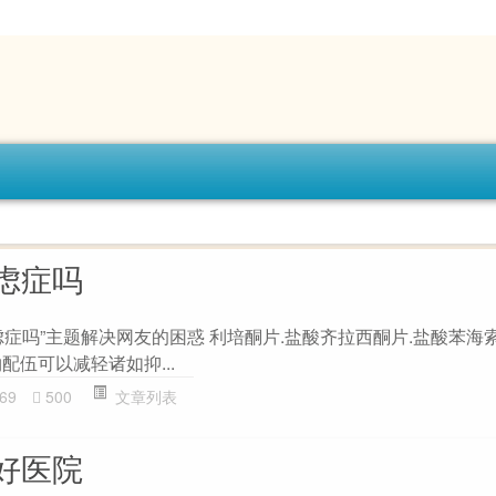
虑症吗
虑症吗”主题解决网友的困惑 利培酮片.盐酸齐拉西酮片.盐酸苯海
药物配伍可以减轻诸如抑...
69
500
文章列表
好医院