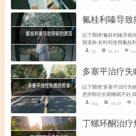
氟桂利嗪导致
以下围绕“氟桂利嗪导致
报道称,长时间使用氟桂利
fgl
08-28
54
多塞平治疗失
以下围绕“多塞平治疗失眠
患抑郁症长期睡眠不好,我
dsp
08-28
1
丁螺环酮治疗