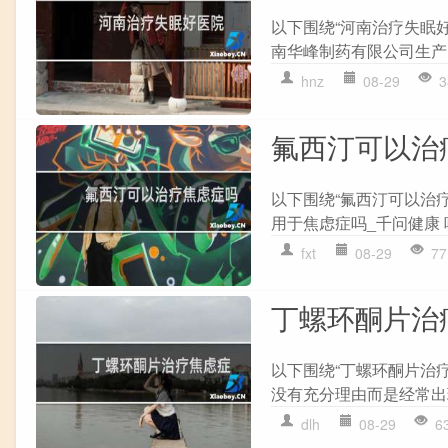
以下围绕“河南治疗失眠好
南华峰制药有限公司生产的
hnz
08-29
3
氟西汀可以治
以下围绕“氟西汀可以治
用于焦虑症吗_千问健康 
fxt
08-29
77
丁螺环酮片治
以下围绕“丁螺环酮片治
没有充分理由而是经常出现
dlh
08-29
6