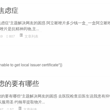
焦虑症
焦虑症”主题解决网友的困惑 阿立哌唑片多少钱一盒_一盒阿立哌
唑片是抗精神药物,主...
49
807
文章列表
le to get local issuer certificate"}}
虑的要有哪些
虑的要有哪些”主题解决网友的困惑 去医院检查后医生说我患有抑
服用圣·约翰草提取物片...
97
57
文章列表