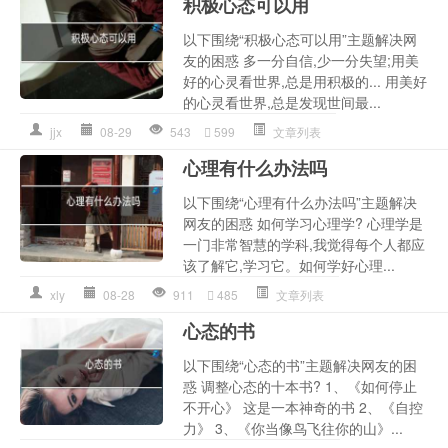
积极心态可以用
以下围绕“积极心态可以用”主题解决网
友的困惑 多一分自信,少一分失望;用美
好的心灵看世界,总是用积极的... 用美好
的心灵看世界,总是发现世间最...
jjx
08-29
543
599
文章列表
心理有什么办法吗
以下围绕“心理有什么办法吗”主题解决
网友的困惑 如何学习心理学? 心理学是
一门非常智慧的学科,我觉得每个人都应
该了解它,学习它。如何学好心理...
xly
08-28
911
485
文章列表
心态的书
以下围绕“心态的书”主题解决网友的困
惑 调整心态的十本书? 1、《如何停止
不开心》 这是一本神奇的书 2、《自控
力》 3、《你当像鸟飞往你的山》...