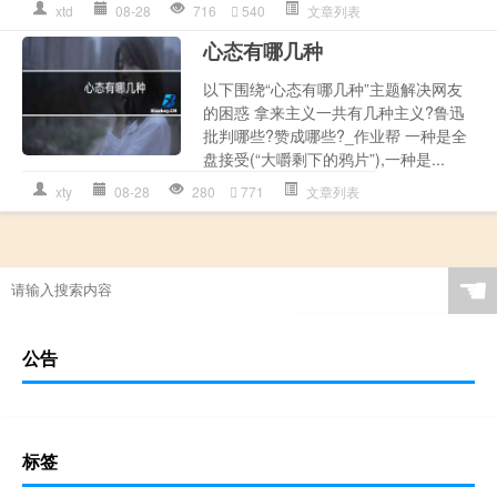
xtd
08-28
716
540
文章列表
心态有哪几种
以下围绕“心态有哪几种”主题解决网友
的困惑 拿来主义一共有几种主义?鲁迅
批判哪些?赞成哪些?_作业帮 一种是全
盘接受(“大嚼剩下的鸦片”),一种是...
xty
08-28
280
771
文章列表
☚
公告
标签