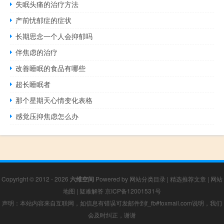
失眠头痛的治疗方法
产前忧郁症的症状
长期思念一个人会抑郁吗
伴焦虑的治疗
改善睡眠的食品有哪些
超长睡眠者
那个星期天心情变化表格
感觉压抑焦虑怎么办
Copyright © 2012 - 2026
六维空间
Powered by
网站分类目录
|
精选推荐文章
|
网站
地图
|
疑难解答
京ICP备12001531号
声明：本站内容来自互联网，如信息有错误可发邮件到f_fb#foxmail.com说明，我们
会及时纠正，谢谢