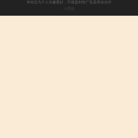
本站仅为个人兴趣爱好，不接盈利性广告及商业合作
小男孩