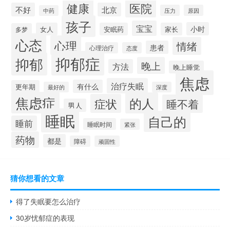
健康
医院
不好
北京
压力
原因
中药
孩子
宝宝
小时
女人
安眠药
家长
多梦
心态
心理
情绪
患者
心理治疗
态度
抑郁症
抑郁
晚上
方法
晚上睡觉
焦虑
治疗失眠
有什么
更年期
最好的
深度
焦虑症
的人
症状
睡不着
男人
睡眠
自己的
睡前
睡眠时间
紧张
药物
都是
障碍
顽固性
猜你想看的文章
得了失眠要怎么治疗
30岁忧郁症的表现