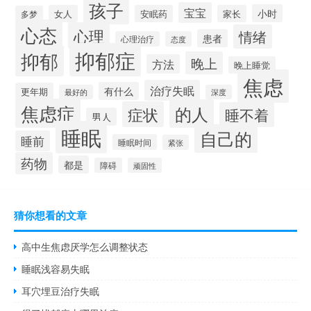
孩子
宝宝
小时
女人
安眠药
家长
多梦
心态
心理
情绪
患者
心理治疗
态度
抑郁症
抑郁
晚上
方法
晚上睡觉
焦虑
治疗失眠
有什么
更年期
最好的
深度
焦虑症
的人
症状
睡不着
男人
睡眠
自己的
睡前
睡眠时间
紧张
药物
都是
障碍
顽固性
猜你想看的文章
高中生焦虑厌学怎么调整状态
睡眠浅容易失眠
耳穴埋豆治疗失眠