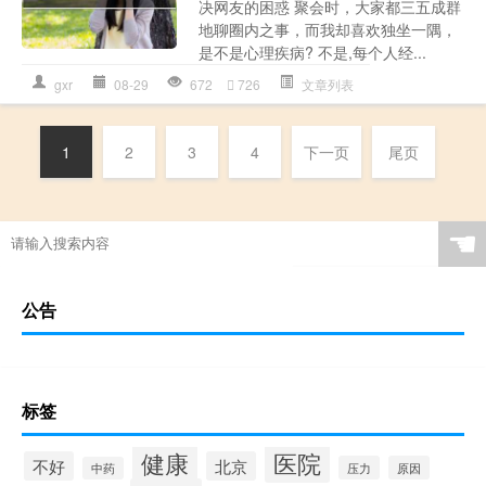
决网友的困惑 聚会时，大家都三五成群
地聊圈内之事，而我却喜欢独坐一隅，
是不是心理疾病? 不是,每个人经...
gxr
08-29
672
726
文章列表
1
2
3
4
下一页
尾页
☚
公告
标签
健康
医院
不好
北京
压力
原因
中药