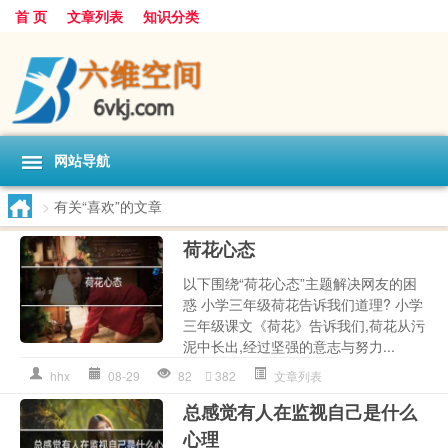
首 页
文章列表
知识分类
网站导航
>
有关“喜欢”的文章
荷花心态
以下围绕“荷花心态”主题解决网友的困
惑 小学三年级荷花告诉我们道理? 小学
三年级课文《荷花》告诉我们,荷花从污
泥中长出,经过坚强的意志与努力...
hhx
08-29
82
382
文章列表
总感觉有人在监视自己是什么
心理