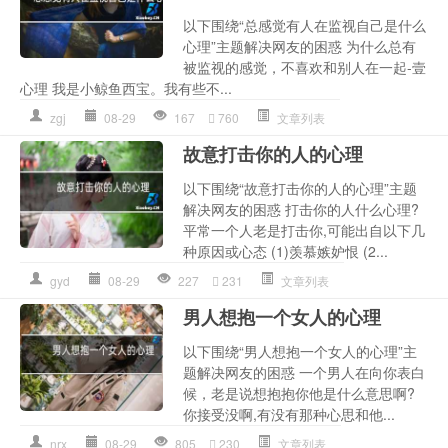
以下围绕“总感觉有人在监视自己是什么
心理”主题解决网友的困惑 为什么总有
被监视的感觉，不喜欢和别人在一起-壹
心理 我是小鲸鱼西宝。我有些不...
zgj
08-29
167
760
文章列表
故意打击你的人的心理
以下围绕“故意打击你的人的心理”主题
解决网友的困惑 打击你的人什么心理?
平常一个人老是打击你,可能出自以下几
种原因或心态 (1)羡慕嫉妒恨 (2...
gyd
08-29
227
231
文章列表
男人想抱一个女人的心理
以下围绕“男人想抱一个女人的心理”主
题解决网友的困惑 一个男人在向你表白
候，老是说想抱抱你他是什么意思啊?
你接受没啊,有没有那种心思和他...
nrx
08-29
805
230
文章列表