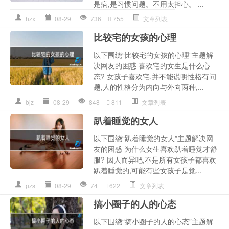
是病,是习惯问题。不用太担心。 ...
hzx
08-29
736
755
文章列表
比较宅的女孩的心理
以下围绕“比较宅的女孩的心理”主题解
决网友的困惑 喜欢宅的女生是什么心
态? 女孩子喜欢宅,并不能说明性格有问
题,人的性格分为内向与外向两种,...
bjz
08-29
848
811
文章列表
趴着睡觉的女人
以下围绕“趴着睡觉的女人”主题解决网
友的困惑 为什么女生喜欢趴着睡觉才舒
服? 因人而异吧,不是所有女孩子都喜欢
趴着睡觉的,可能有些女孩子是觉...
pzs
08-29
74
622
文章列表
搞小圈子的人的心态
以下围绕“搞小圈子的人的心态”主题解