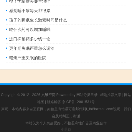
得了忧郁症去哪里治疗
感觉睡不够每天都很累
孩子的睡眠生长激素时间是什么
吃什么药可以增加睡眠
进口抑郁药多少钱一盒
更年期失眠严重怎么调治
赣州严重失眠的医院
Copyright © 2012 - 2026
六维空间
Powered by
网站分类目录
|
精选推荐文章
|
网站
地图
|
疑难解答
京ICP备12001531号
声明：本站内容来自互联网，如信息有错误可发邮件到f_fb#foxmail.com说明，我们
会及时纠正，谢谢
本站仅为个人兴趣爱好，不接盈利性广告及商业合作
小男孩