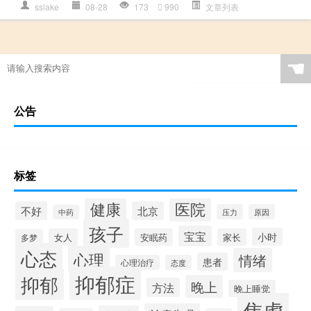
sslake
08-28
173
990
文章列表
☚
公告
标签
健康
医院
不好
北京
压力
原因
中药
孩子
宝宝
小时
女人
安眠药
家长
多梦
心态
心理
情绪
患者
心理治疗
态度
抑郁症
抑郁
晚上
方法
晚上睡觉
焦虑