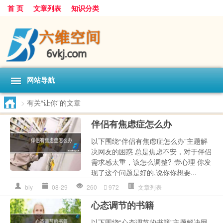
首 页
文章列表
知识分类
网站导航
>
有关“让你”的文章
伴侣有焦虑症怎么办
以下围绕“伴侣有焦虑症怎么办”主题解
决网友的困惑 总是焦虑不安，对于伴侣
需求感太重，该怎么调整?-壹心理 你发
现了这个问题是好的,说你你想要...
bly
08-29
260
972
文章列表
心态调节的书籍
以下围绕“心态调节的书籍”主题解决网