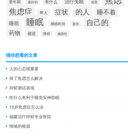
治疗失眠
有什么
更年期
最好的
深度
焦虑症
的人
症状
睡不着
男人
睡眠
自己的
睡前
睡眠时间
紧张
药物
都是
障碍
顽固性
猜你想看的文章
人的心态很重要
得了焦虑怎么解决
抑郁测试表现
吃什么有利于睡觉安神助眠
15岁焦虑症怎么治
福建治疗抑郁专业医院
情绪的根源