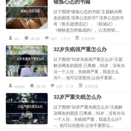
锻炼心态的书籍
以下围绕“锻炼心态的书籍”主题解决网
友的困惑 培养心态的书? 培养心态的书
有《鲁宾逊漂流记》、《双城记》、
《钢铁是怎样炼成的》。心无绝望,...
dlx
08-28
591
513
文章列表
32岁失眠很严重怎么办
以下围绕“32岁失眠很严重怎么办”主题
解决网友的困惑 已离婚，32岁，没有办
法一个人住，失眠很严重，我该怎么
办?-... 他可以安慰你,让你不要那...
sslake
08-28
230
12
文章列表
32岁严重失眠怎么办
以下围绕“32岁严重失眠怎么办”主题解
决网友的困惑 已离婚，32岁，没有办法
一个人住，失眠很严重，我该怎么办?
-... 他可以安慰你,让你不要那么...