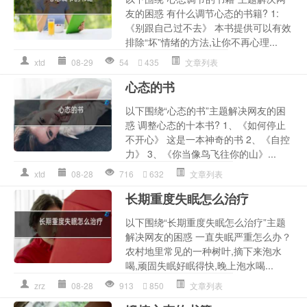
友的困惑 有什么调节心态的书籍? 1:
《别跟自己过不去》 本书提供可以有效
排除“坏”情绪的方法,让你不再心理...
xtd
08-29
54
435
文章列表
心态的书
以下围绕“心态的书”主题解决网友的困
惑 调整心态的十本书? 1、《如何停止
不开心》 这是一本神奇的书 2、《自控
力》 3、《你当像鸟飞往你的山》...
xtd
08-28
716
632
文章列表
长期重度失眠怎么治疗
以下围绕“长期重度失眠怎么治疗”主题
解决网友的困惑 一直失眠严重怎么办？
农村地里常见的一种树叶,摘下来泡水
喝,顽固失眠好眠得快,晚上泡水喝...
zrz
08-28
913
850
文章列表