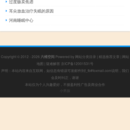
过度贩卖焦虑
耳尖放血治疗失眠的原因
河南睡眠中心
Copyright © 2012 - 2026
六维空间
Powered by
网站分类目录
|
精选推荐文章
|
网站
地图
|
疑难解答
京ICP备12001531号
声明：本站内容来自互联网，如信息有错误可发邮件到f_fb#foxmail.com说明，我们
会及时纠正，谢谢
本站仅为个人兴趣爱好，不接盈利性广告及商业合作
小男孩