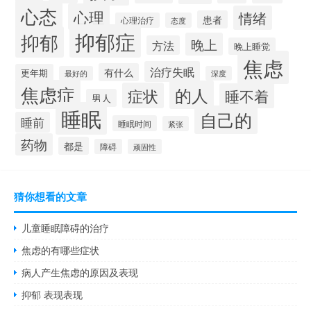
心态
心理
情绪
患者
心理治疗
态度
抑郁症
抑郁
晚上
方法
晚上睡觉
焦虑
治疗失眠
有什么
更年期
最好的
深度
焦虑症
的人
症状
睡不着
男人
睡眠
自己的
睡前
睡眠时间
紧张
药物
都是
障碍
顽固性
猜你想看的文章
儿童睡眠障碍的治疗
焦虑的有哪些症状
病人产生焦虑的原因及表现
抑郁 表现表现