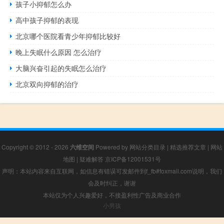
孩子小抑郁怎么办
高中孩子抑郁的表现
北京哪个医院看青少年抑郁比较好
晚上失眠什么原因 怎么治疗
大脑兴奋引起的失眠怎么治疗
北京双向抑郁的治疗
Copyright © 2012 - 2026
六维空间
Powered by
网站分类目录
|
精选推荐文章
|
网站
地图
|
疑难解答
京ICP备12001531号
声明：本站内容来自互联网，如信息有错误可发邮件到f_fb#foxmail.com说明，我们
会及时纠正，谢谢
本站仅为个人兴趣爱好，不接盈利性广告及商业合作
小男孩