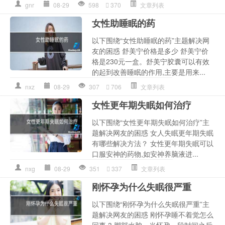
gnr
08-29
598
370
文章列表
女性助睡眠的药
以下围绕“女性助睡眠的药”主题解决网
友的困惑 舒美宁价格是多少 舒美宁价
格是230元一盒。舒美宁胶囊可以有效
的起到改善睡眠的作用,主要是用来...
nxz
08-29
307
706
文章列表
女性更年期失眠如何治疗
以下围绕“女性更年期失眠如何治疗”主
题解决网友的困惑 女人失眠更年期失眠
有哪些解决方法？ 女性更年期失眠可以
口服安神的药物,如安神养脑液进...
nxg
08-29
351
337
文章列表
刚怀孕为什么失眠很严重
以下围绕“刚怀孕为什么失眠很严重”主
题解决网友的困惑 刚怀孕睡不着觉怎么
回事 3,脚部水肿。当怀孕一段时间之后