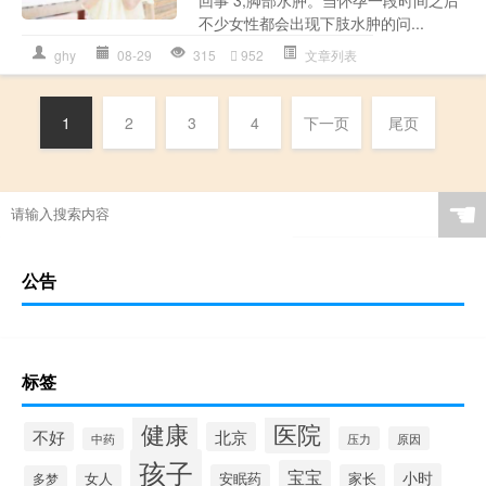
不少女性都会出现下肢水肿的问...
ghy
08-29
315
952
文章列表
1
2
3
4
下一页
尾页
☚
公告
标签
健康
医院
不好
北京
压力
原因
中药
孩子
宝宝
小时
女人
安眠药
家长
多梦