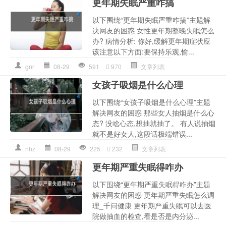
更年期失眠严重咋搞
以下围绕“更年期失眠严重咋搞”主题解
决网友的困惑 女性更年期整晚失眠怎么
办? 病情分析: 你好,缓解更年期症状应
该注意以下方面:要保持乐观,愉...
gnr
08-29
591
970
文章列表
女孩子吸烟是什么心理
以下围绕“女孩子吸烟是什么心理”主题
解决网友的困惑 那些女人抽烟是什么心
态? 没啥心态,想抽就抽了。 有人说抽烟
就不是好女人,这段话极端错误...
nhz
08-29
225
232
文章列表
更年期严重失眠得咋办
以下围绕“更年期严重失眠得咋办”主题
解决网友的困惑 更年期严重失眠怎么调
理_千问健康 更年期严重失眠可以去医
院做抽血的检查,看是否是内分泌...