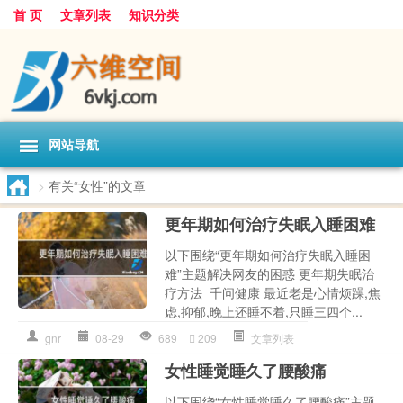
首 页
文章列表
知识分类
网站导航
>
有关“女性”的文章
更年期如何治疗失眠入睡困难
以下围绕“更年期如何治疗失眠入睡困
难”主题解决网友的困惑 更年期失眠治
疗方法_千问健康 最近老是心情烦躁,焦
虑,抑郁,晚上还睡不着,只睡三四个...
gnr
08-29
689
209
文章列表
女性睡觉睡久了腰酸痛
以下围绕“女性睡觉睡久了腰酸痛”主题