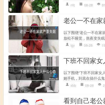
nfc
08-28
8
老公一不在家
以下围绕“老公一不在家
放松不睡觉，熬夜变失眠? 
lgy
08-28
1
下班不回家女
以下围绕“下班不回家女
她手机，到底在搞什么鬼?
xbb
08-28
2
看到自己老公