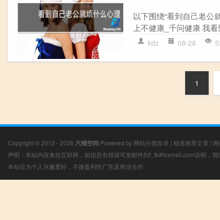
以下围绕“看到自己老公
上不健康_千问健康 我看
kdz
08-28
5
1
Copyright © 2012 - 2026
六维空间
Powered by
网站分类目录
|
精选推荐文章
|
网
声明：本站内容来自互联网，如信息有错误可发邮件到f_fb#foxmail.com说明
本站仅为个人兴趣爱好，不接盈利性广告及商业合作