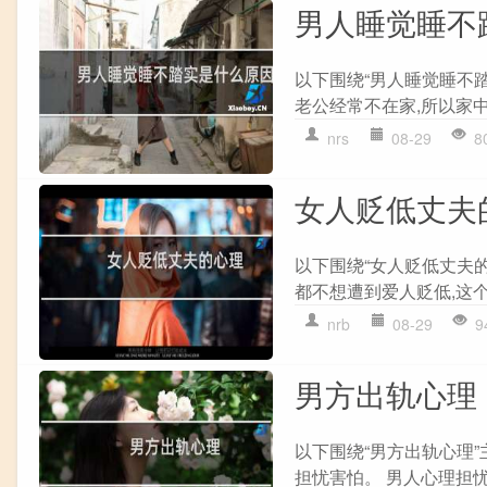
男人睡觉睡不
以下围绕“男人睡觉睡不
老公经常不在家,所以家中
nrs
08-29
8
女人贬低丈夫
以下围绕“女人贬低丈夫
都不想遭到爱人贬低,这个
nrb
08-29
9
男方出轨心理
以下围绕“男方出轨心理”
担忧害怕。 男人心理担忧