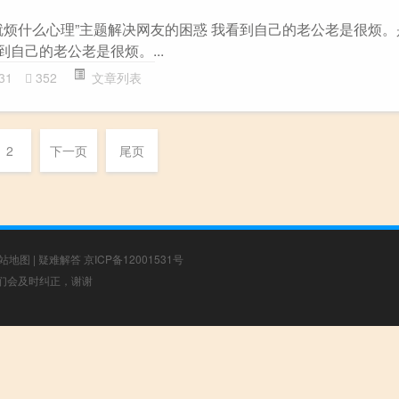
就烦什么心理”主题解决网友的困惑 我看到自己的老公老是很烦
到自己的老公老是很烦。...
31
352
文章列表
2
下一页
尾页
站地图
|
疑难解答
京ICP备12001531号
，我们会及时纠正，谢谢