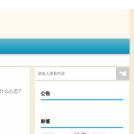
☚
什么心态?
公告
标签