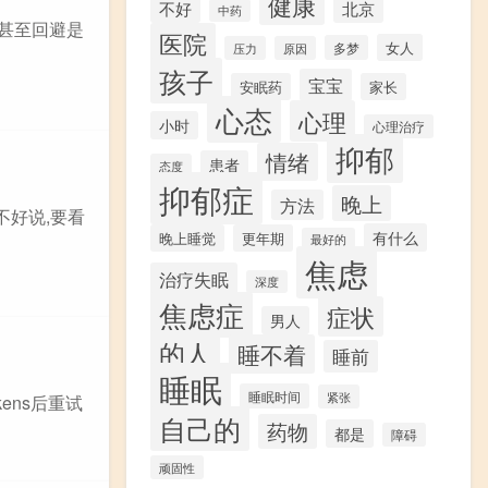
健康
不好
北京
中药
，甚至回避是
医院
女人
多梦
压力
原因
孩子
宝宝
安眠药
家长
心态
心理
小时
心理治疗
抑郁
情绪
患者
态度
抑郁症
晚上
方法
不好说,要看
有什么
晚上睡觉
更年期
最好的
焦虑
治疗失眠
深度
焦虑症
症状
男人
的人
睡不着
睡前
睡眠
睡眠时间
紧张
少tokens后重试
自己的
药物
都是
障碍
顽固性