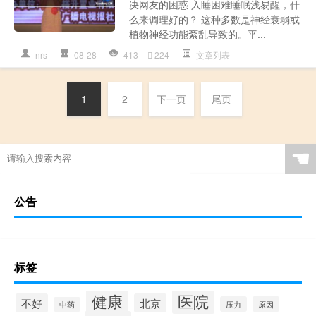
决网友的困惑 入睡困难睡眠浅易醒，什
么来调理好的？ 这种多数是神经衰弱或
植物神经功能紊乱导致的。平...
nrs
08-28
413
224
文章列表
1
2
下一页
尾页
☚
公告
标签
健康
医院
不好
北京
压力
原因
中药