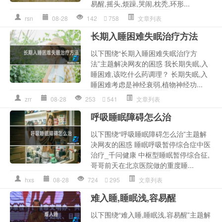
易醒,摇头,烦躁,哭闹,枕秃,环形...
rsn
08-28
142
758
文章列表
长期入睡困难失眠治疗方法
以下围绕“长期入睡困难失眠治疗方
法”主题解决网友的困惑 我长期失眠,入
睡困难,该吃什么药调理？ 长期失眠,入
睡困难考虑是神经衰弱,植物神经功...
zrr
08-28
253
541
文章列表
呼吸睡眠障碍怎么治
以下围绕“呼吸睡眠障碍怎么治”主题解
决网友的困惑 睡眠呼吸暂停综合症中医
治疗_千问健康 中枢型睡眠暂停综合征,
哥哥前天在北京医院做的重度睡...
hxs
08-28
724
295
文章列表
难入睡,睡眠浅,容易醒
以下围绕“难入睡,睡眠浅,容易醒”主题解