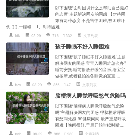
以下围绕“面对困境什么是帮助自己最好
的态度”主题解决网友的困惑 【对待困
难有两种态度,不是害怕困难,被困难吓
倒,()(),一幢幢... 1、对待困难...
ldk
08-29
716
332
文章列表
孩子睡眠不好入睡困难
以下围绕“孩子睡眠不好入睡困难”主题
解决网友的困惑 宝宝入睡困难怎么办?
睡前安抚:睡前播放舒缓的音乐,给宝宝
做按摩,或者轻拍准备睡觉的宝宝,...
hzs
08-29
856
47
文章列表
脑梗病人睡觉呼吸憋气危险吗
以下围绕“脑梗病人睡觉呼吸憋气危险
吗”主题解决网友的困惑 得脑梗后呼吸
有憋闷死感-99健康问问 最严重是呼吸
困难【晚间很好,早晨开始时续时断,...
ngb
08-29
988
980
文章列表