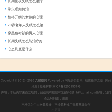
长期彻夜失眠怎么治疗
常失眠如何治
性格开朗的女孩的心理
70岁老年人失眠怎么治
穿黑色衬衫的男人心理
长期失眠怎么能治疗好
心态到底是什么
Copyright © 2012 - 2026
六维空间
Powered by
网站分类目录
|
精选推荐文章
|
网站
地图
|
疑难解答
京ICP备12001531号
声明：本站内容来自互联网，如信息有错误可发邮件到f_fb#foxmail.com说明，我们
会及时纠正，谢谢
本站仅为个人兴趣爱好，不接盈利性广告及商业合作
小男孩