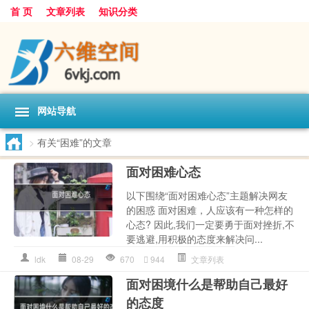
首 页
文章列表
知识分类
网站导航
>
有关“困难”的文章
面对困难心态
以下围绕“面对困难心态”主题解决网友
的困惑 面对困难，人应该有一种怎样的
心态? 因此,我们一定要勇于面对挫折,不
要逃避,用积极的态度来解决问...
ldk
08-29
670
944
文章列表
面对困境什么是帮助自己最好
的态度