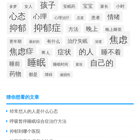
孩子
宝宝
小时
女人
安眠药
家长
多梦
心态
心理
情绪
患者
心理治疗
态度
抑郁症
抑郁
晚上
方法
晚上睡觉
焦虑
治疗失眠
有什么
更年期
最好的
深度
焦虑症
的人
症状
睡不着
男人
睡眠
自己的
睡前
睡眠时间
紧张
药物
都是
障碍
顽固性
猜你想看的文章
经常怼人的人是什么心态
呼吸暂停睡眠综合症治疗方法
抑郁到哪个医院