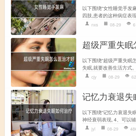
以下围绕“女性睡觉手发
四肢,患者的这种病症表现
nxs
08-29
6
超级严重失眠
以下围绕“超级严重失眠
失眠,就要改善生活方式。
cjy
08-29
6
记忆力衰退失
以下围绕“记忆力衰退失眠
神经衰弱表现, 4、可以辅
jyl
08-29
48