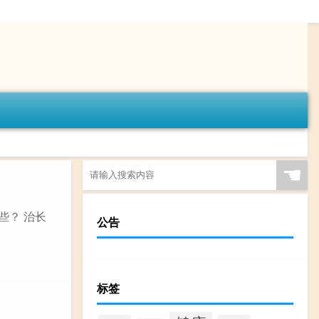
☚
些？ 治长
公告
标签