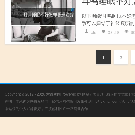
耳鸣睡眠不好
以下围绕“耳鸣睡眠不好
致可以归结于神经衰弱的范
els
08-29
9
1
2
Copyright © 2012 - 2026
六维空间
Powered by
网站分类目录
|
精选推荐文章
|
网
声明：本站内容来自互联网，如信息有错误可发邮件到f_fb#foxmail.com说明
本站仅为个人兴趣爱好，不接盈利性广告及商业合作