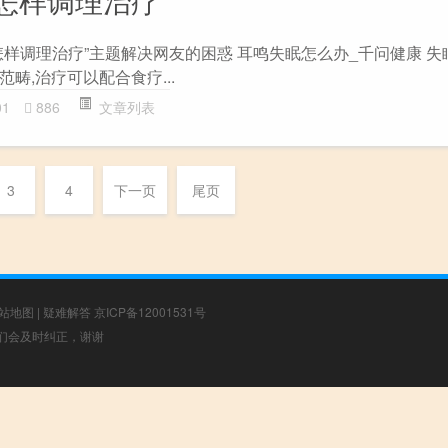
怎样调理治疗
怎样调理治疗”主题解决网友的困惑 耳鸣失眠怎么办_千问健康 失
畴,治疗可以配合食疗...
01
886
文章列表
3
4
下一页
尾页
站地图
|
疑难解答
京ICP备12001531号
，我们会及时纠正，谢谢