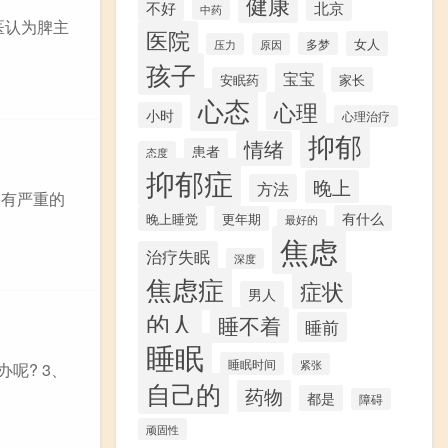
健康
不好
北京
中药
医认为脾主
医院
女人
多梦
压力
原因
孩子
宝宝
安眠药
家长
心态
心理
小时
心理治疗
抑郁
情绪
患者
态度
抑郁症
晚上
方法
果有严重的
有什么
晚上睡觉
更年期
最好的
焦虑
治疗失眠
深度
焦虑症
症状
男人
的人
睡不着
睡前
睡眠
睡眠时间
紧张
呢? 3、
自己的
药物
都是
障碍
顽固性