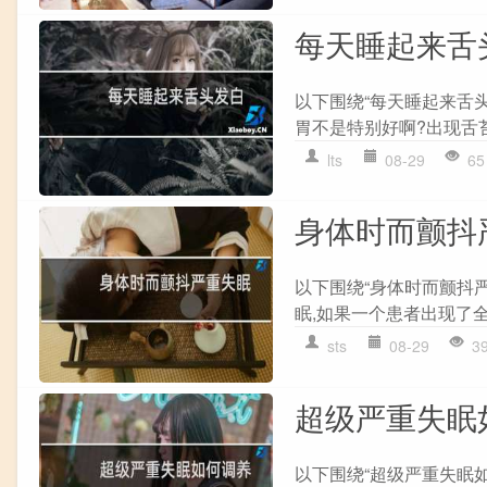
每天睡起来舌
以下围绕“每天睡起来舌
胃不是特别好啊?出现舌苔
lts
08-29
65
身体时而颤抖
以下围绕“身体时而颤抖
眠,如果一个患者出现了全
sts
08-29
3
超级严重失眠
以下围绕“超级严重失眠