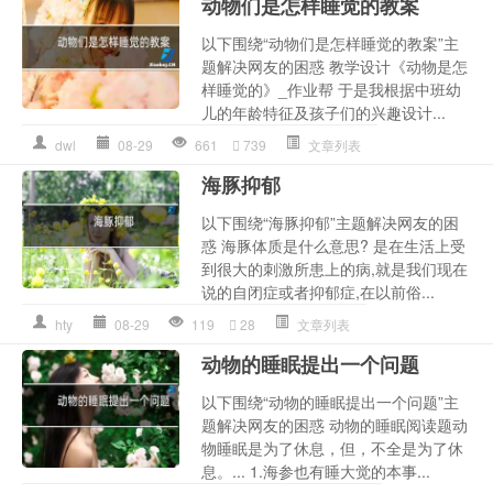
动物们是怎样睡觉的教案
以下围绕“动物们是怎样睡觉的教案”主
题解决网友的困惑 教学设计《动物是怎
样睡觉的》_作业帮 于是我根据中班幼
儿的年龄特征及孩子们的兴趣设计...
dwl
08-29
661
739
文章列表
海豚抑郁
以下围绕“海豚抑郁”主题解决网友的困
惑 海豚体质是什么意思? 是在生活上受
到很大的刺激所患上的病,就是我们现在
说的自闭症或者抑郁症,在以前俗...
hty
08-29
119
28
文章列表
动物的睡眠提出一个问题
以下围绕“动物的睡眠提出一个问题”主
题解决网友的困惑 动物的睡眠阅读题动
物睡眠是为了休息，但，不全是为了休
息。... 1.海参也有睡大觉的本事...