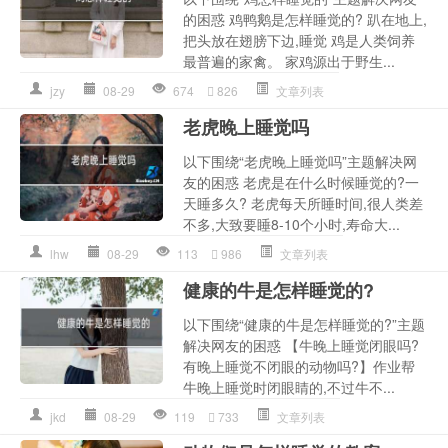
的困惑 鸡鸭鹅是怎样睡觉的? 趴在地上,
把头放在翅膀下边,睡觉 鸡是人类饲养
最普遍的家禽。 家鸡源出于野生...
jzy
08-29
674
826
文章列表
老虎晚上睡觉吗
以下围绕“老虎晚上睡觉吗”主题解决网
友的困惑 老虎是在什么时候睡觉的?一
天睡多久? 老虎每天所睡时间,很人类差
不多,大致要睡8-10个小时,寿命大...
lhw
08-29
113
986
文章列表
健康的牛是怎样睡觉的?
以下围绕“健康的牛是怎样睡觉的?”主题
解决网友的困惑 【牛晚上睡觉闭眼吗?
有晚上睡觉不闭眼的动物吗?】作业帮
牛晚上睡觉时闭眼睛的,不过牛不...
jkd
08-29
119
733
文章列表