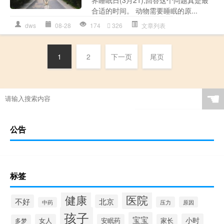
合适的时间。 动物需要睡眠的原...
dws
08-28
174
326
文章列表
1
2
下一页
尾页
☚
公告
标签
健康
医院
不好
北京
压力
原因
中药
孩子
宝宝
小时
女人
安眠药
家长
多梦