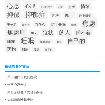
心态
心理
情绪
患者
心理治疗
态度
抑郁症
抑郁
晚上
方法
晚上睡觉
焦虑
治疗失眠
有什么
更年期
最好的
深度
焦虑症
的人
症状
睡不着
男人
睡眠
自己的
睡前
睡眠时间
紧张
药物
都是
障碍
顽固性
猜你想看的文章
关于治疗失眠的医院
十三心态全文
为什么独生子女容易抑郁
失眠睡眠嗜睡类比