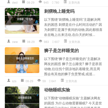
dwd
08-29
945
780
文章列表
刺猬晚上睡觉吗
以下围绕“刺猬晚上睡觉吗”主题解决网
友的困惑 刺猬是在什么时间活动的? 因
为刺猬它是属于夜间的动物,因此都很喜
欢在晚上出来活动,在白天的时候...
cww
08-29
983
607
文章列表
狮子是怎样睡觉的
以下围绕“狮子是怎样睡觉的”主题解决
网友的困惑 狮子怎么睡觉? 狮子是群居
动物,往往找个阴凉地趴着睡觉,而且周
围会有其他的狮子负责警戒,或巡...
szs
08-29
59
641
文章列表
动物睡眠实验
以下围绕“动物睡眠实验”主题解决网友
的困惑 为什么动物需要睡眠? 今天是世
界睡眠日(3月21),回答这个问题真是最