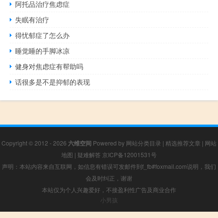
阿托品治疗焦虑症
失眠有治疗
得忧郁症了怎么办
睡觉睡的手脚冰凉
健身对焦虑症有帮助吗
话很多是不是抑郁的表现
Copyright © 2012 - 2026
六维空间
Powered by
网站分类目录
|
精选推荐文章
|
网站
地图
|
疑难解答
京ICP备12001531号
声明：本站内容来自互联网，如信息有错误可发邮件到f_fb#foxmail.com说明，我们
会及时纠正，谢谢
本站仅为个人兴趣爱好，不接盈利性广告及商业合作
小男孩