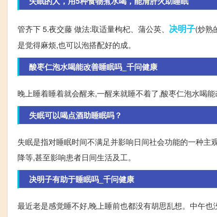
失眠的人，用5种食物煮水喝，能清肝火助睡眠
决明子
管齐下 5.夜交藤 做法:取适量枸杞、蒲公英、
(炒熟
是觉得麻烦,也可以泡搭配好的成。
酸枣仁泡水喝能改善睡眠吗_千问健康
晚上睡着睡着就会醒来,一醒来就睡不着了,酸枣仁泡水喝能
失眠可以喝点酒助睡眠吗？
失眠是指对睡眠时间不满足并影响日间社会功能的一种主观
降等,甚至影响患者日间生活及工。
决明子有助于睡眠吗_千问健康
最近老是感觉睡不好,晚上睡前也都没有胡思乱想。中午也