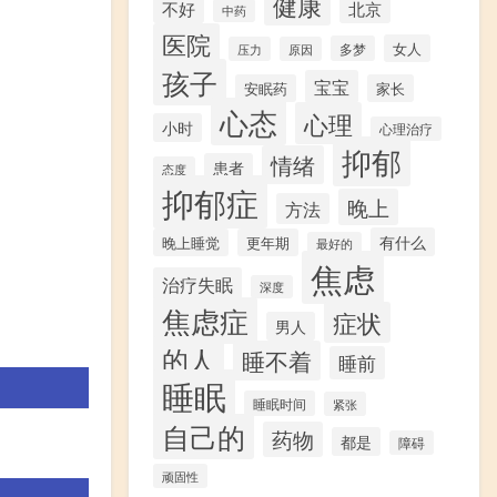
健康
不好
北京
中药
医院
女人
多梦
压力
原因
孩子
宝宝
安眠药
家长
心态
心理
小时
心理治疗
抑郁
情绪
患者
态度
抑郁症
晚上
方法
有什么
晚上睡觉
更年期
最好的
焦虑
治疗失眠
深度
焦虑症
症状
男人
的人
睡不着
睡前
睡眠
睡眠时间
紧张
自己的
药物
都是
障碍
顽固性