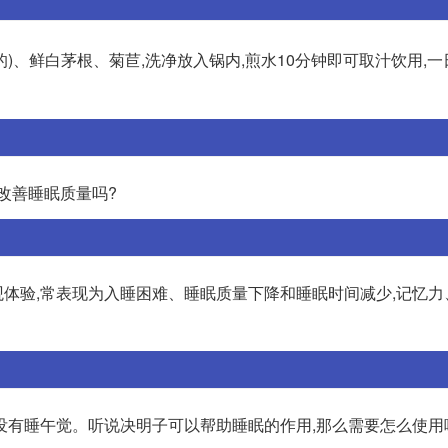
的)、鲜白茅根、菊苣,洗净放入锅内,煎水10分钟即可取汁饮用,一日
改善睡眠质量吗?
体验,常表现为入睡困难、睡眠质量下降和睡眠时间减少,记忆力
没有睡午觉。听说决明子可以帮助睡眠的作用,那么需要怎么使用