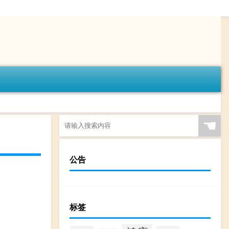
☚
公告
标签